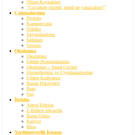
Otizm Kaynakları
“Çocuğum otizmli, şimdi ne yapacağım?”
Çalışmalarımız
Projeler
Kampanyalar
Ödüller
Yaygınlaştırma
İstihdam
Savunu
Okulumuz
Okulumuz
Eğitim Programlarımız
Okulumuz – Sanal Gezinti
Hizmetlerimiz ve Uygulamalarımız
Eğitim Kadromuz
Başarı Hikayeleri
Burs
Staj
İletişim
Adres/Telefon
E-Bülten Abonelik
Basın Odası
Kariyer
Blog
Yardımseverlik Koşusu