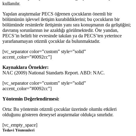
kullanılır.
Yapılan araştırmalar PECS öğrenen çocukların önemli bir
bölümünün işlevsel iletişim kurabildiklerini; bu çocukların bir
bölümünde resimlerle iletişimin yanı sıra konuşmanın da geliştiğini;
davranış sorunlarının ise azaldığı görülmektedir. Öte yandan,
PECS’in belirli bir evresinde takılan ya da PECS’ten yeterince
yararlanamayan otizmli çocuklar da bulunmaktadır.
[vc_separator color=”custom” style=”solid”
accent_color=”#0092cc”]
Kaynaklara Örnekler:
NAC (2009) National Standarts Report. ABD: NAC.
[vc_separator color=”custom” style=”solid”
accent_color=”#0092cc”]
Yöntemin Değerlendirmesi:
Orta: Bu yöntemin otizmli çocuklar üzerinde olumlu etkileri
olduğunu gösteren deneysel araştırmalar oldukça sınırlıdır.
[vc_empty_space]
Tedavi Yöntemleri