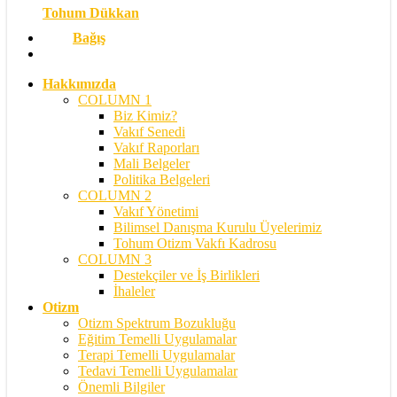
Tohum Dükkan
Bağış
search
Hakkımızda
COLUMN 1
Biz Kimiz?
Vakıf Senedi
Vakıf Raporları
Mali Belgeler
Politika Belgeleri
COLUMN 2
Vakıf Yönetimi
Bilimsel Danışma Kurulu Üyelerimiz
Tohum Otizm Vakfı Kadrosu
COLUMN 3
Destekçiler ve İş Birlikleri
İhaleler
Otizm
Otizm Spektrum Bozukluğu
Eğitim Temelli Uygulamalar
Terapi Temelli Uygulamalar
Tedavi Temelli Uygulamalar
Önemli Bilgiler