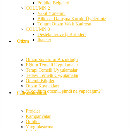
Politika Belgeleri
COLUMN 2
Vakıf Yönetimi
Bilimsel Danışma Kurulu Üyelerimiz
Tohum Otizm Vakfı Kadrosu
COLUMN 3
Destekçiler ve İş Birlikleri
İhaleler
Otizm
Otizm Spektrum Bozukluğu
Eğitim Temelli Uygulamalar
Terapi Temelli Uygulamalar
Tedavi Temelli Uygulamalar
Önemli Bilgiler
Otizm Kaynakları
“Çocuğum otizmli, şimdi ne yapacağım?”
Çalışmalarımız
Projeler
Kampanyalar
Ödüller
Yaygınlaştırma