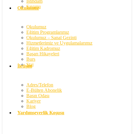
İstihdam
Savunu
Okulumuz
Okulumuz
Eğitim Programlarımız
Okulumuz – Sanal Gezinti
Hizmetlerimiz ve Uygulamalarımız
Eğitim Kadromuz
Başarı Hikayeleri
Burs
Staj
İletişim
Adres/Telefon
E-Bülten Abonelik
Basın Odası
Kariyer
Blog
Yardımseverlik Koşusu