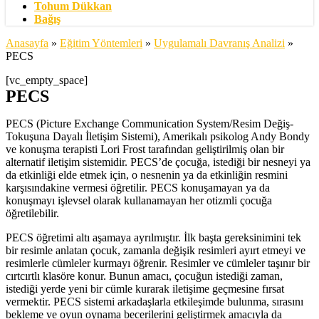
Tohum Dükkan
Bağış
Anasayfa
»
Eğitim Yöntemleri
»
Uygulamalı Davranış Analizi
»
PECS
[vc_empty_space]
PECS
PECS (Picture Exchange Communication System/Resim Değiş-
Tokuşuna Dayalı İletişim Sistemi), Amerikalı psikolog Andy Bondy
ve konuşma terapisti Lori Frost tarafından geliştirilmiş olan bir
alternatif iletişim sistemidir. PECS’de çocuğa, istediği bir nesneyi ya
da etkinliği elde etmek için, o nesnenin ya da etkinliğin resmini
karşısındakine vermesi öğretilir. PECS konuşamayan ya da
konuşmayı işlevsel olarak kullanamayan her otizmli çocuğa
öğretilebilir.
PECS öğretimi altı aşamaya ayrılmıştır. İlk başta gereksinimini tek
bir resimle anlatan çocuk, zamanla değişik resimleri ayırt etmeyi ve
resimlerle cümleler kurmayı öğrenir. Resimler ve cümleler taşınır bir
cırtcırtlı klasöre konur. Bunun amacı, çocuğun istediği zaman,
istediği yerde yeni bir cümle kurarak iletişime geçmesine fırsat
vermektir. PECS sistemi arkadaşlarla etkileşimde bulunma, sırasını
bekleme ve oyun oynama becerilerini geliştirmek amacıyla da