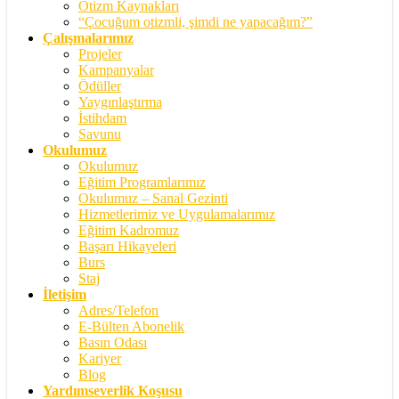
Otizm Kaynakları
“Çocuğum otizmli, şimdi ne yapacağım?”
Çalışmalarımız
Projeler
Kampanyalar
Ödüller
Yaygınlaştırma
İstihdam
Savunu
Okulumuz
Okulumuz
Eğitim Programlarımız
Okulumuz – Sanal Gezinti
Hizmetlerimiz ve Uygulamalarımız
Eğitim Kadromuz
Başarı Hikayeleri
Burs
Staj
İletişim
Adres/Telefon
E-Bülten Abonelik
Basın Odası
Kariyer
Blog
Yardımseverlik Koşusu