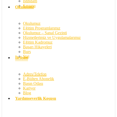
İstihdam
Savunu
Okulumuz
Okulumuz
Eğitim Programlarımız
Okulumuz – Sanal Gezinti
Hizmetlerimiz ve Uygulamalarımız
Eğitim Kadromuz
Başarı Hikayeleri
Burs
Staj
İletişim
Adres/Telefon
E-Bülten Abonelik
Basın Odası
Kariyer
Blog
Yardımseverlik Koşusu