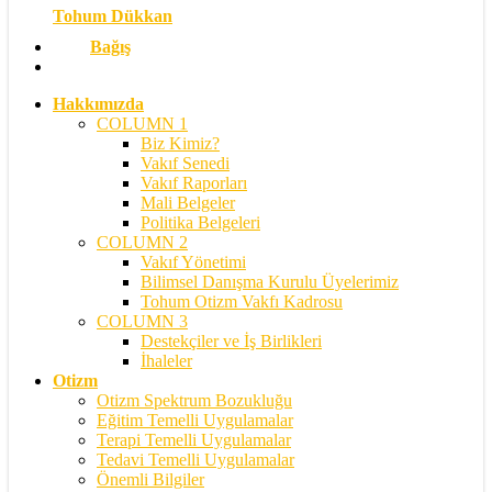
Tohum Dükkan
Bağış
search
Hakkımızda
COLUMN 1
Biz Kimiz?
Vakıf Senedi
Vakıf Raporları
Mali Belgeler
Politika Belgeleri
COLUMN 2
Vakıf Yönetimi
Bilimsel Danışma Kurulu Üyelerimiz
Tohum Otizm Vakfı Kadrosu
COLUMN 3
Destekçiler ve İş Birlikleri
İhaleler
Otizm
Otizm Spektrum Bozukluğu
Eğitim Temelli Uygulamalar
Terapi Temelli Uygulamalar
Tedavi Temelli Uygulamalar
Önemli Bilgiler