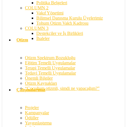
Politika Belgeleri
COLUMN 2
Vakıf Yönetimi
Bilimsel Danışma Kurulu Üyelerimiz
Tohum Otizm Vakfı Kadrosu
COLUMN 3
Destekçiler ve İş Birlikleri
İhaleler
Otizm
Otizm Spektrum Bozukluğu
Eğitim Temelli Uygulamalar
Terapi Temelli Uygulamalar
Tedavi Temelli Uygulamalar
Önemli Bilgiler
Otizm Kaynakları
“Çocuğum otizmli, şimdi ne yapacağım?”
Çalışmalarımız
Projeler
Kampanyalar
Ödüller
Yaygınlaştırma