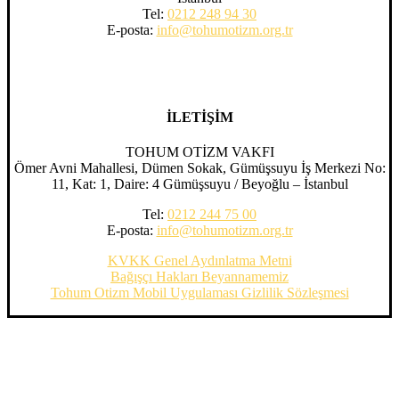
Tel:
0212 248 94 30
E-posta:
info@tohumotizm.org.tr
İLETİŞİM
TOHUM OTİZM VAKFI
Ömer Avni Mahallesi, Dümen Sokak, Gümüşsuyu İş Merkezi No:
11, Kat: 1, Daire: 4 Gümüşsuyu / Beyoğlu – İstanbul
Tel:
0212 244 75 00
E-posta:
info@tohumotizm.org.tr
KVKK Genel Aydınlatma Metni
Bağışçı Hakları Beyannamemiz
Tohum Otizm Mobil Uygulaması Gizlilik Sözleşmesi