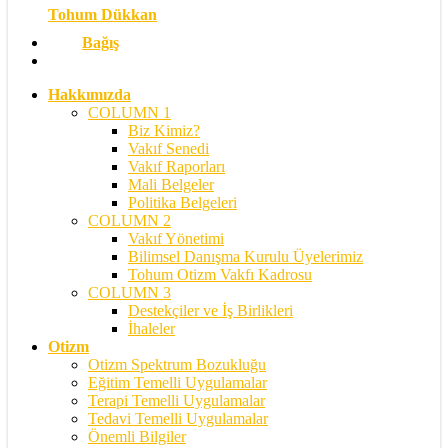
Tohum Dükkan
Bağış
search
Hakkımızda
COLUMN 1
Biz Kimiz?
Vakıf Senedi
Vakıf Raporları
Mali Belgeler
Politika Belgeleri
COLUMN 2
Vakıf Yönetimi
Bilimsel Danışma Kurulu Üyelerimiz
Tohum Otizm Vakfı Kadrosu
COLUMN 3
Destekçiler ve İş Birlikleri
İhaleler
Otizm
Otizm Spektrum Bozukluğu
Eğitim Temelli Uygulamalar
Terapi Temelli Uygulamalar
Tedavi Temelli Uygulamalar
Önemli Bilgiler