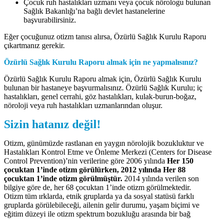
Çocuk ruh hastalıkları uzmanı veya çocuk nörologu bulunan
Sağlık Bakanlığı’na bağlı devlet hastanelerine
başvurabilirsiniz.
Eğer çocuğunuz otizm tanısı alırsa, Özürlü Sağlık Kurulu Raporu
çıkartmanız gerekir.
Özürlü Sağlık Kurulu Raporu almak için ne yapmalısınız?
Özürlü Sağlık Kurulu Raporu almak için, Özürlü Sağlık Kurulu
bulunan bir hastaneye başvurmalısınız. Özürlü Sağlık Kurulu; iç
hastalıkları, genel cerrahi, göz hastalıkları, kulak-burun-boğaz,
nöroloji veya ruh hastalıkları uzmanlarından oluşur.
Sizin hatanız değil!
Otizm, günümüzde rastlanan en yaygın nörolojik bozukluktur ve
Hastalıkları Kontrol Etme ve Önleme Merkezi (Centers for Disease
Control Prevention)’nin verilerine göre 2006 yılında
Her 150
çocuktan 1’inde otizm görülürken, 2012 yılında Her 88
çocuktan 1’inde otizm görülmüştür.
2014 yılında verilen son
bilgiye göre de, her 68 çocuktan 1’inde otizm görülmektedir.
Otizm tüm ırklarda, etnik gruplarda ya da sosyal statüsü farklı
gruplarda görülebileceği, ailenin gelir durumu, yaşam biçimi ve
eğitim düzeyi ile otizm spektrum bozukluğu arasında bir bağ