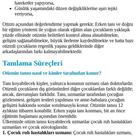
hareketler yapıyorsa,
Günlük yaşamındaki düzen değişikliklerine aşırı tepki
veriyorsa,
Otizm açısından değerlendirme yapmak gerekir. Erken tanı ve doğru
bir eğitim yöntemi ile yoğun olarak eğitim alan çocukların yaklaşık
yüzde ellisinde otizmin belirtileri kontrol altına alınabilmekte,
gelişim sağlanabilmekte, büyük ilerleme kaydedilmekte ve hatta bazı
otizmli çocukların ergenlik yaşına geldiklerinde diğer
arkadaşlarından farkı kalmayabilmektedir.
Tanılama Süreçleri
Otizmin tanısı nasıl ve kimler tarafından konur?
Tanı koyabilecek kişiler, yalnızca konunun uzmanı olan doktorlardır.
Otizmli çocukların dış görünümleri diğer çocuklardan farklı değildir;
ancak, davranışları farklıdır. Tanı, uzmanlar tarafından çocuğun
gözlenmesi, gelişim testleri yapılması ve anne-babalara çocuğun
gelişimi hakkında sorular sorulmasıyla konur. Otizmin tanısı 12
aylıktan itibaren konabilir. Erken yaşta tanı konması, bir an önce
eğitimin başlaması açısından önemlidir.
Ülkemizde otizm tanısı koyabilecek uzmanlar çocuk ruh hastalıkları
uzmanları ve çocuk nörologlarıdır.
1. Çocuk ruh hastalıkları uzmanı:
Çocuk ruh hastalıkları uzmanı,