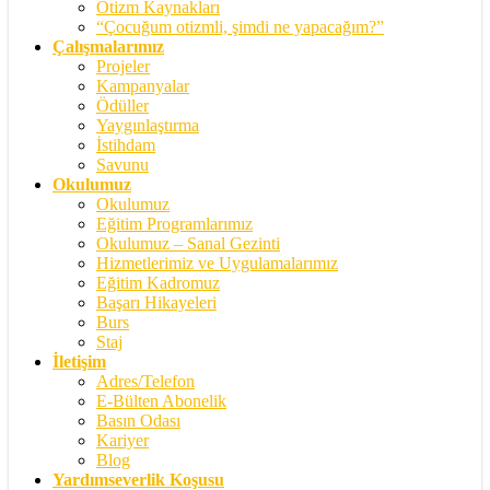
Otizm Kaynakları
“Çocuğum otizmli, şimdi ne yapacağım?”
Çalışmalarımız
Projeler
Kampanyalar
Ödüller
Yaygınlaştırma
İstihdam
Savunu
Okulumuz
Okulumuz
Eğitim Programlarımız
Okulumuz – Sanal Gezinti
Hizmetlerimiz ve Uygulamalarımız
Eğitim Kadromuz
Başarı Hikayeleri
Burs
Staj
İletişim
Adres/Telefon
E-Bülten Abonelik
Basın Odası
Kariyer
Blog
Yardımseverlik Koşusu