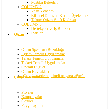
Politika Belgeleri
COLUMN 2
Vakıf Yönetimi
Bilimsel Danışma Kurulu Üyelerimiz
Tohum Otizm Vakfı Kadrosu
COLUMN 3
Destekçiler ve İş Birlikleri
İhaleler
Otizm
Otizm Spektrum Bozukluğu
Eğitim Temelli Uygulamalar
Terapi Temelli Uygulamalar
Tedavi Temelli Uygulamalar
Önemli Bilgiler
Otizm Kaynakları
“Çocuğum otizmli, şimdi ne yapacağım?”
Çalışmalarımız
Projeler
Kampanyalar
Ödüller
Yaygınlaştırma