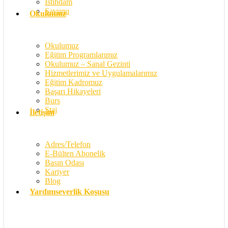
İstihdam
Savunu
Okulumuz
Okulumuz
Eğitim Programlarımız
Okulumuz – Sanal Gezinti
Hizmetlerimiz ve Uygulamalarımız
Eğitim Kadromuz
Başarı Hikayeleri
Burs
Staj
İletişim
Adres/Telefon
E-Bülten Abonelik
Basın Odası
Kariyer
Blog
Yardımseverlik Koşusu