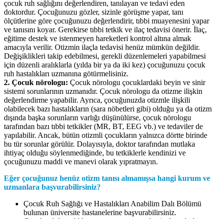
çocuk ruh sağlığını değerlendiren, tanılayan ve tedavi eden
doktordur. Çocuğunuzu gözler, sizinle görüşme yapar, tanı
ölçütlerine göre çocuğunuzu değerlendirir, tıbbi muayenesini yapar
ve tanısını koyar. Gerekirse tıbbi tetkik ve ilaç tedavisi önerir. İlaç,
eğitime destek ve istenmeyen hareketleri kontrol altına almak
amacıyla verilir. Otizmin ilaçla tedavisi henüz mümkün değildir.
Değişiklikleri takip edebilmesi, gerekli düzenlemeleri yapabilmesi
için düzenli aralıklarla (yılda bir ya da iki kez) çocuğunuzu çocuk
ruh hastalıkları uzmanına götürmelisiniz.
2. Çocuk nörologu:
Çocuk nörologu çocuklardaki beyin ve sinir
sistemi sorunlarının uzmanıdır. Çocuk nörologu da otizme ilişkin
değerlendirme yapabilir. Ayrıca, çocuğunuzda otizmle ilişkili
olabilecek bazı hastalıkların (sara nöbetleri gibi) olduğu ya da otizm
dışında başka sorunların varlığı düşünülürse, çocuk nörologu
tarafından bazı tıbbi tetkikler (MR, BT, EEG vb.) ve tedaviler de
yapılabilir. Ancak, bütün otizmli çocukların yalnızca dörtte birinde
bu tür sorunlar görülür. Dolayısıyla, doktor tarafından mutlaka
ihtiyaç olduğu söylenmediğinde, bu tetkiklerle kendinizi ve
çocuğunuzu maddi ve manevi olarak yıpratmayın.
Eğer çocuğunuz henüz otizm tanısı almamışsa hangi kurum ve
uzmanlara başvurabilirsiniz?
Çocuk Ruh Sağlığı ve Hastalıkları Anabilim Dalı Bölümü
bulunan üniversite hastanelerine başvurabilirsiniz.