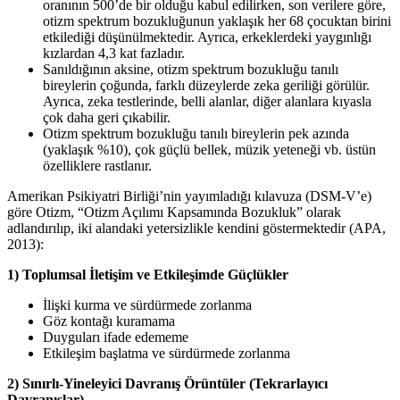
oranının 500’de bir olduğu kabul edilirken, son verilere göre,
otizm spektrum bozukluğunun yaklaşık her 68 çocuktan birini
etkilediği düşünülmektedir. Ayrıca, erkeklerdeki yaygınlığı
kızlardan 4,3 kat fazladır.
Sanıldığının aksine, otizm spektrum bozukluğu tanılı
bireylerin çoğunda, farklı düzeylerde zeka geriliği görülür.
Ayrıca, zeka testlerinde, belli alanlar, diğer alanlara kıyasla
çok daha geri çıkabilir.
Otizm spektrum bozukluğu tanılı bireylerin pek azında
(yaklaşık %10), çok güçlü bellek, müzik yeteneği vb. üstün
özelliklere rastlanır.
Amerikan Psikiyatri Birliği’nin yayımladığı kılavuza (DSM-V’e)
göre Otizm, “Otizm Açılımı Kapsamında Bozukluk” olarak
adlandırılıp, iki alandaki yetersizlikle kendini göstermektedir (APA,
2013):
1) Toplumsal İletişim ve Etkileşimde Güçlükler
İlişki kurma ve sürdürmede zorlanma
Göz kontağı kuramama
Duyguları ifade edememe
Etkileşim başlatma ve sürdürmede zorlanma
2) Sınırlı-Yineleyici Davranış Örüntüler (Tekrarlayıcı
Davranışlar)