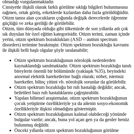
olmadığı vurgulanmaktadır.
Cinsiyetle ilişkili olarak farklı görülme sıklığı bilgileri bulunmasına
rağmen, ortak görüş, erkeklerde kızlardan daha fazla görüldüğüdür.
Otizm tanısı alan çocukların çoğunda değişik derecelerde öğrenme
güçlüğü ve zeka geriliği de görülebilir.
Otizm, tüm dünyada olduğu gibi ülkemizde de son yıllarda adı çok
sık duyulan bir özel eğitim kategorisidir. Otizm terimi, zaman içinde
yerini, otizm spektrum bozuklukları (ASD – autism spectrum
disorders) terimine bırakmıştır. Otizm spektrum bozukluğu kavramı
ile ilişkili belli başlı olgular şöyle sıralanabilir;
Otizm spektrum bozukluğunun nörolojik nedenlerden
kaynaklandığı sanılmaktadır. Otizm spektrum bozukluğu tanılı
bireylerin önemli bir bölümünde (yaklaşık %35), beyindeki
anormal elektrik hareketlerine bağlı olarak; nöbet, istemsiz
hareketler, bilinç yitimi vb. nörolojik sorunlar da görülebilir.
Otizm spektrum bozukluğu bir ruh hastalığı değildir; ancak,
belirtileri bazı ruh hastalıklarını çağrıştırabilir.
Yapılan bilimsel araştırmalar, otizm spektrum bozukluğunun
çocuk yetiştirme özellikleriyle ya da ailenin sosyo-ekonomik
özellikleriyle ilişkisi olmadığını göstermiştir.
Otizm spektrum bozukluğunun kalıtsal olabileceği yönünde
bulgular vardır; ancak, buna yol açan gen ya da genler henüz
bulunmuş değildir.
Önceki yıllarda otizm spektrum bozukluğunun görülme