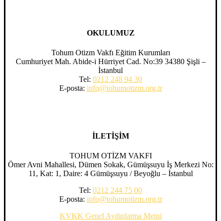
OKULUMUZ
Tohum Otizm Vakfı Eğitim Kurumları
Cumhuriyet Mah. Abide-i Hürriyet Cad. No:39 34380 Şişli –
İstanbul
Tel:
0212 248 94 30
E-posta:
info@tohumotizm.org.tr
İLETİŞİM
TOHUM OTİZM VAKFI
Ömer Avni Mahallesi, Dümen Sokak, Gümüşsuyu İş Merkezi No:
11, Kat: 1, Daire: 4 Gümüşsuyu / Beyoğlu – İstanbul
Tel:
0212 244 75 00
E-posta:
info@tohumotizm.org.tr
KVKK Genel Aydınlatma Metni