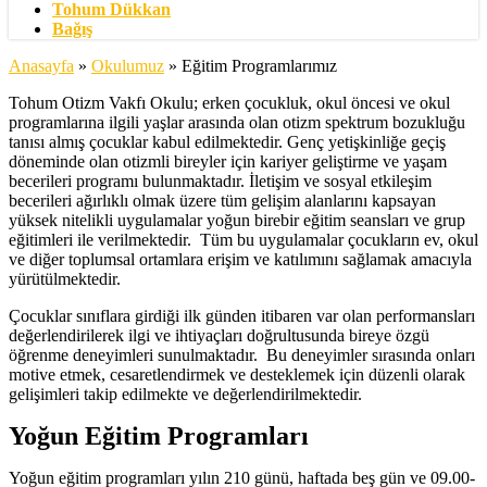
Tohum Dükkan
Bağış
Anasayfa
»
Okulumuz
»
Eğitim Programlarımız
Tohum Otizm Vakfı Okulu; erken çocukluk, okul öncesi ve okul
programlarına ilgili yaşlar arasında olan otizm spektrum bozukluğu
tanısı almış çocuklar kabul edilmektedir. Genç yetişkinliğe geçiş
döneminde olan otizmli bireyler için kariyer geliştirme ve yaşam
becerileri programı bulunmaktadır. İletişim ve sosyal etkileşim
becerileri ağırlıklı olmak üzere tüm gelişim alanlarını kapsayan
yüksek nitelikli uygulamalar yoğun birebir eğitim seansları ve grup
eğitimleri ile verilmektedir. Tüm bu uygulamalar çocukların ev, okul
ve diğer toplumsal ortamlara erişim ve katılımını sağlamak amacıyla
yürütülmektedir.
Çocuklar sınıflara girdiği ilk günden itibaren var olan performansları
değerlendirilerek ilgi ve ihtiyaçları doğrultusunda bireye özgü
öğrenme deneyimleri sunulmaktadır. Bu deneyimler sırasında onları
motive etmek, cesaretlendirmek ve desteklemek için düzenli olarak
gelişimleri takip edilmekte ve değerlendirilmektedir.
Yoğun Eğitim Programları
Yoğun eğitim programları yılın 210 günü, haftada beş gün ve 09.00-