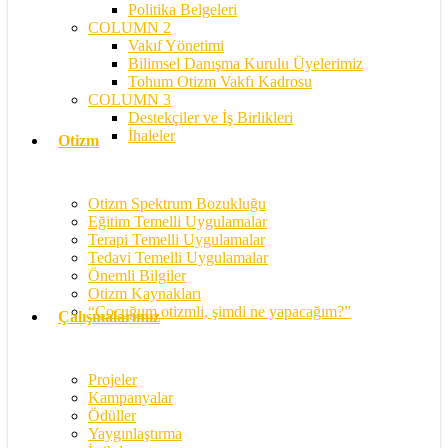
Politika Belgeleri
COLUMN 2
Vakıf Yönetimi
Bilimsel Danışma Kurulu Üyelerimiz
Tohum Otizm Vakfı Kadrosu
COLUMN 3
Destekçiler ve İş Birlikleri
İhaleler
Otizm
Otizm Spektrum Bozukluğu
Eğitim Temelli Uygulamalar
Terapi Temelli Uygulamalar
Tedavi Temelli Uygulamalar
Önemli Bilgiler
Otizm Kaynakları
“Çocuğum otizmli, şimdi ne yapacağım?”
Çalışmalarımız
Projeler
Kampanyalar
Ödüller
Yaygınlaştırma