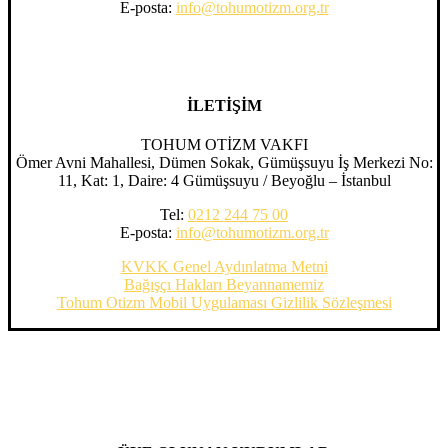
E-posta:
info@tohumotizm.org.tr
İLETİŞİM
TOHUM OTİZM VAKFI
Ömer Avni Mahallesi, Dümen Sokak, Gümüşsuyu İş Merkezi No:
11, Kat: 1, Daire: 4 Gümüşsuyu / Beyoğlu – İstanbul
Tel:
0212 244 75 00
E-posta:
info@tohumotizm.org.tr
KVKK Genel Aydınlatma Metni
Bağışçı Hakları Beyannamemiz
Tohum Otizm Mobil Uygulaması Gizlilik Sözleşmesi