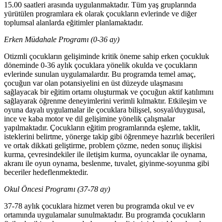
15.00 saatleri arasında uygulanmaktadır. Tüm yaş gruplarında
yürütülen programlara ek olarak çocukların evlerinde ve diğer
toplumsal alanlarda eğitimler planlamaktadır.
Erken Müdahale Programı (0-36 ay)
Otizmli çocukların gelişiminde kritik öneme sahip erken çocukluk
döneminde 0-36 aylık çocuklara yönelik okulda ve çocukların
evlerinde sunulan uygulamalardır. Bu programda temel amaç,
çocuğun var olan potansiyelini en üst düzeyde ulaşmasını
sağlayacak bir eğitim ortamı oluşturmak ve çocuğun aktif katılımını
sağlayarak öğrenme deneyimlerini verimli kılmaktır. Etkileşim ve
oyuna dayalı uygulamalar ile çocuklara bilişsel, sosyal/duygusal,
ince ve kaba motor ve dil gelişimine yönelik çalışmalar
yapılmaktadır. Çocukların eğitim programlarında eşleme, taklit,
isteklerini belirtme, yönerge takip gibi öğrenmeye hazırlık becerileri
ve ortak dikkati geliştirme, problem çözme, neden sonuç ilişkisi
kurma, çevresindekiler ile iletişim kurma, oyuncaklar ile oynama,
akranı ile oyun oynama, beslenme, tuvalet, giyinme-soyunma gibi
beceriler hedeflenmektedir.
Okul Öncesi Programı (37-78 ay)
37-78 aylık çocuklara hizmet veren bu programda okul ve ev
ortamında uygulamalar sunulmaktadır. Bu programda çocukların