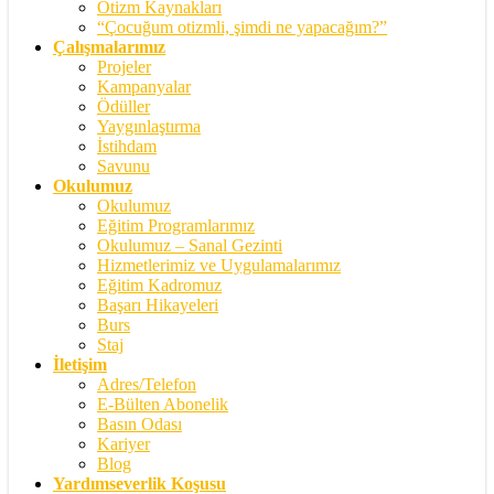
Otizm Kaynakları
“Çocuğum otizmli, şimdi ne yapacağım?”
Çalışmalarımız
Projeler
Kampanyalar
Ödüller
Yaygınlaştırma
İstihdam
Savunu
Okulumuz
Okulumuz
Eğitim Programlarımız
Okulumuz – Sanal Gezinti
Hizmetlerimiz ve Uygulamalarımız
Eğitim Kadromuz
Başarı Hikayeleri
Burs
Staj
İletişim
Adres/Telefon
E-Bülten Abonelik
Basın Odası
Kariyer
Blog
Yardımseverlik Koşusu