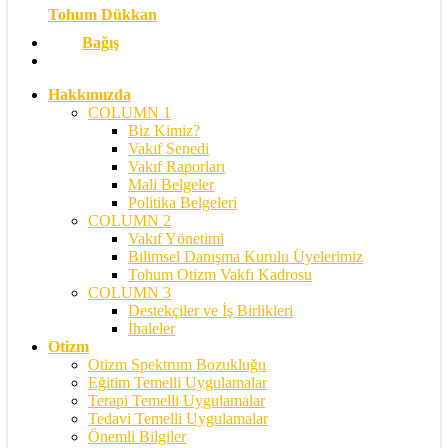
Tohum Dükkan
Bağış
search
Hakkımızda
COLUMN 1
Biz Kimiz?
Vakıf Senedi
Vakıf Raporları
Mali Belgeler
Politika Belgeleri
COLUMN 2
Vakıf Yönetimi
Bilimsel Danışma Kurulu Üyelerimiz
Tohum Otizm Vakfı Kadrosu
COLUMN 3
Destekçiler ve İş Birlikleri
İhaleler
Otizm
Otizm Spektrum Bozukluğu
Eğitim Temelli Uygulamalar
Terapi Temelli Uygulamalar
Tedavi Temelli Uygulamalar
Önemli Bilgiler