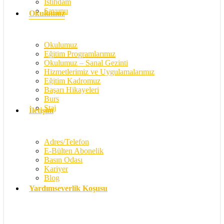
İstihdam
Savunu
Okulumuz
Okulumuz
Eğitim Programlarımız
Okulumuz – Sanal Gezinti
Hizmetlerimiz ve Uygulamalarımız
Eğitim Kadromuz
Başarı Hikayeleri
Burs
Staj
İletişim
Adres/Telefon
E-Bülten Abonelik
Basın Odası
Kariyer
Blog
Yardımseverlik Koşusu