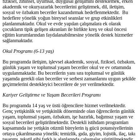
fiziksel, zihinsel, uyumsal, duygusal gelişimini desteklemek, erken
akademik ve okuryazarlık becerilerini geliştirmek, dil, iletişim,
sosyal ve özbakım beceriler kazandırmak hedeflenmektedir. Bu
hedeflere yönelik yoğun bireysel seanslar ve grup etkinlikleri
planlanmaktadır. Okul ve evde yapılan çalışmalara ek olarak
çocukların tipik gelişen akranları ile birlikte kreş ve okul öncesi
eğitim kurumlarından faydalanabilmesine yönelik destek hizmetler
sağlanmaktadır.
Okul Programı (6-13 yaş)
Bu programda iletişim, işlevsel akademik, sosyal, fiziksel, özbakım,
günlük yaşam ve toplumsal yaşam beceriler okul ve ev ortamında
uygulanmaktadır. Bu becerilerin yanı sıra toplumsal ve günlük
yaşamda gerekli olan beceriler ve serbest zamanlarını uygun şekilde
geçirmelerini destekleyici becerilere de yer verilmektedir.
Kariyer Geliştirme ve Yaşam Becerileri Programı
Bu programda 14 yaş ve üstü öğrencilere hizmet verilmektedir.
Genç yetişkinlik ve yetişkinlik döneminde olan öğrencilerin günlük
yaşam, toplumsal yaşam, özbakım, işe hazırlık, bağımsız yaşam ve
sosyal becerileri geliştirilmektedir. Destekli istihdam programları
kapsamında ise yetişkin otizmli bireylerin iş gücü potansiyellerinin
ortaya çıkarılmasına yönelik; temizlik, gıda, giyim, lojistik, ilaç, takı
tasarımı, tekstil gibi farklı iş alanlarında çalışmalar yürütülmektedir.