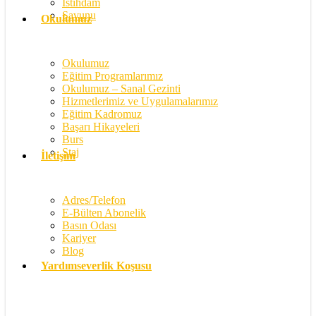
İstihdam
Savunu
Okulumuz
Okulumuz
Eğitim Programlarımız
Okulumuz – Sanal Gezinti
Hizmetlerimiz ve Uygulamalarımız
Eğitim Kadromuz
Başarı Hikayeleri
Burs
Staj
İletişim
Adres/Telefon
E-Bülten Abonelik
Basın Odası
Kariyer
Blog
Yardımseverlik Koşusu