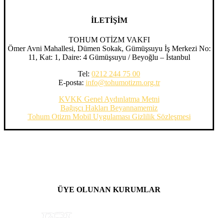
İLETİŞİM
TOHUM OTİZM VAKFI
Ömer Avni Mahallesi, Dümen Sokak, Gümüşsuyu İş Merkezi No:
11, Kat: 1, Daire: 4 Gümüşsuyu / Beyoğlu – İstanbul
Tel:
0212 244 75 00
E-posta:
info@tohumotizm.org.tr
KVKK Genel Aydınlatma Metni
Bağışçı Hakları Beyannamemiz
Tohum Otizm Mobil Uygulaması Gizlilik Sözleşmesi
ÜYE OLUNAN KURUMLAR