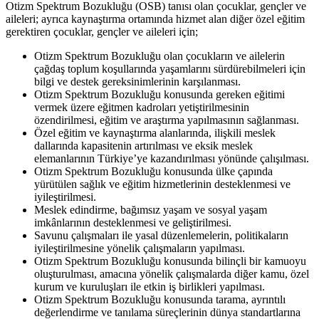
Otizm Spektrum Bozukluğu (OSB) tanısı olan çocuklar, gençler ve
aileleri; ayrıca kaynaştırma ortamında hizmet alan diğer özel eğitim
gerektiren çocuklar, gençler ve aileleri için;
Otizm Spektrum Bozukluğu olan çocukların ve ailelerin
çağdaş toplum koşullarında yaşamlarını sürdürebilmeleri için
bilgi ve destek gereksinimlerinin karşılanması.
Otizm Spektrum Bozukluğu konusunda gereken eğitimi
vermek üzere eğitmen kadroları yetiştirilmesinin
özendirilmesi, eğitim ve araştırma yapılmasının sağlanması.
Özel eğitim ve kaynaştırma alanlarında, ilişkili meslek
dallarında kapasitenin artırılması ve eksik meslek
elemanlarının Türkiye’ye kazandırılması yönünde çalışılması.
Otizm Spektrum Bozukluğu konusunda ülke çapında
yürütülen sağlık ve eğitim hizmetlerinin desteklenmesi ve
iyileştirilmesi.
Meslek edindirme, bağımsız yaşam ve sosyal yaşam
imkânlarının desteklenmesi ve geliştirilmesi.
Savunu çalışmaları ile yasal düzenlemelerin, politikaların
iyileştirilmesine yönelik çalışmaların yapılması.
Otizm Spektrum Bozukluğu konusunda bilinçli bir kamuoyu
oluşturulması, amacına yönelik çalışmalarda diğer kamu, özel
kurum ve kuruluşları ile etkin iş birlikleri yapılması.
Otizm Spektrum Bozukluğu konusunda tarama, ayrıntılı
değerlendirme ve tanılama süreçlerinin dünya standartlarına