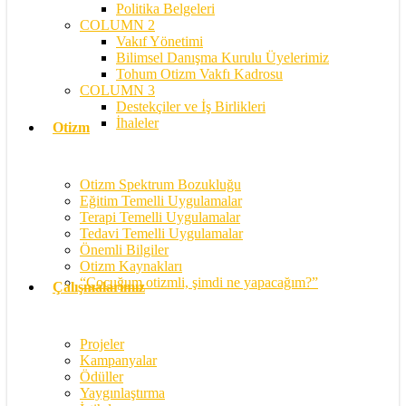
Politika Belgeleri
COLUMN 2
Vakıf Yönetimi
Bilimsel Danışma Kurulu Üyelerimiz
Tohum Otizm Vakfı Kadrosu
COLUMN 3
Destekçiler ve İş Birlikleri
İhaleler
Otizm
Otizm Spektrum Bozukluğu
Eğitim Temelli Uygulamalar
Terapi Temelli Uygulamalar
Tedavi Temelli Uygulamalar
Önemli Bilgiler
Otizm Kaynakları
“Çocuğum otizmli, şimdi ne yapacağım?”
Çalışmalarımız
Projeler
Kampanyalar
Ödüller
Yaygınlaştırma