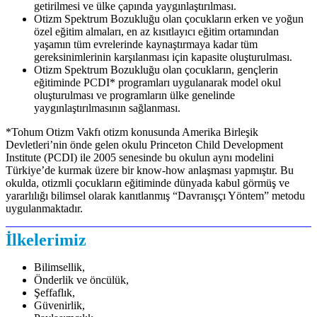
getirilmesi ve ülke çapında yaygınlaştırılması.
Otizm Spektrum Bozukluğu olan çocukların erken ve yoğun
özel eğitim almaları, en az kısıtlayıcı eğitim ortamından
yaşamın tüm evrelerinde kaynaştırmaya kadar tüm
gereksinimlerinin karşılanması için kapasite oluşturulması.
Otizm Spektrum Bozukluğu olan çocukların, gençlerin
eğitiminde PCDI* programları uygulanarak model okul
oluşturulması ve programların ülke genelinde
yaygınlaştırılmasının sağlanması.
*Tohum Otizm Vakfı otizm konusunda Amerika Birleşik
Devletleri’nin önde gelen okulu Princeton Child Development
Institute (PCDI) ile 2005 senesinde bu okulun aynı modelini
Türkiye’de kurmak üzere bir know-how anlaşması yapmıştır. Bu
okulda, otizmli çocukların eğitiminde dünyada kabul görmüş ve
yararlılığı bilimsel olarak kanıtlanmış “Davranışçı Yöntem” metodu
uygulanmaktadır.
İlkelerimiz
Bilimsellik,
Önderlik ve öncülük,
Şeffaflık,
Güvenirlik,