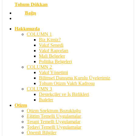
Tohum Dükkan
Bağış
search
Hakkımızda
COLUMN 1
Biz Kimiz?
Vakıf Senedi
Vakıf Raporları
Mali Belgeler
Politika Belgeleri
COLUMN 2
Vakıf Yönetimi
Bilimsel Danışma Kurulu Üyelerimiz
Tohum Otizm Vakfı Kadrosu
COLUMN 3
Destekçiler ve İş Birlikleri
İhaleler
Otizm
Otizm Spektrum Bozukluğu
Eğitim Temelli Uygulamalar
Terapi Temelli Uygulamalar
Tedavi Temelli Uygulamalar
Önemli Bilgiler