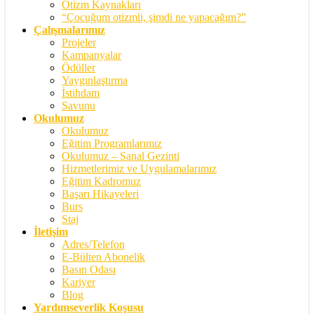
Otizm Kaynakları
“Çocuğum otizmli, şimdi ne yapacağım?”
Çalışmalarımız
Projeler
Kampanyalar
Ödüller
Yaygınlaştırma
İstihdam
Savunu
Okulumuz
Okulumuz
Eğitim Programlarımız
Okulumuz – Sanal Gezinti
Hizmetlerimiz ve Uygulamalarımız
Eğitim Kadromuz
Başarı Hikayeleri
Burs
Staj
İletişim
Adres/Telefon
E-Bülten Abonelik
Basın Odası
Kariyer
Blog
Yardımseverlik Koşusu