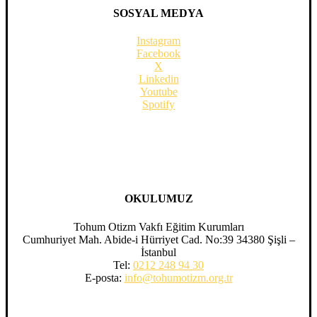
SOSYAL MEDYA
Instagram
Facebook
X
Linkedin
Youtube
Spotify
OKULUMUZ
Tohum Otizm Vakfı Eğitim Kurumları
Cumhuriyet Mah. Abide-i Hürriyet Cad. No:39 34380 Şişli –
İstanbul
Tel:
0212 248 94 30
E-posta:
info@tohumotizm.org.tr