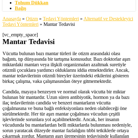
Tohum Dükkan
Bağış
Anasayfa
»
Otizm
»
Tedavi Yöntemleri
»
Alternatif ve Destekleyici
Tedavi Yöntemleri
»
Mantar Tedavisi
[vc_empty_space]
Mantar Tedavisi
Vücutta bulunan bazı mantar türleri ile otizm arasındaki olası
bağıntı, tıp dünyasında bir tartışma konusudur. Bazı doktorlar aşırı
miktardaki mantarı veya ilişkili organizmaları azaltmak suretiyle
otizmli çocuklara yardımcı olduklarını iddia etmektedirler. Ancak,
mantar tedavilerinin otizmli bireyler üzerindeki etkilerini gösteren
birkaç çalışma, vaka çalışmasından öteye gitmemektedir.
Candida, mayaya benzeyen ve normal olarak vücutta bir miktar
bulunan bir mantardır. Uzun süren antibiyotik, hormon ya da bazı
ilaç tedavilerinin candida ve benzeri mantarların vücutta
çoğalmasına ve buna bağlı enfeksiyonlara neden olabileceği öne
sürülmektedir. Her tür aşırı mantar çoğalması vücudun çeşitli
işlevlerinde sorunlara yol açabilmektedir. Ancak, her insanın
vücudunda bu mantarlardan belli miktarlarda bulunması nedeniyle,
sorun yaratacak düzeyde mantar fazlalığını tıbbi tetkiklerle ortaya
çıkarmak zordur. Mantarın aşırı üremesinin tedavisinde kullanılan