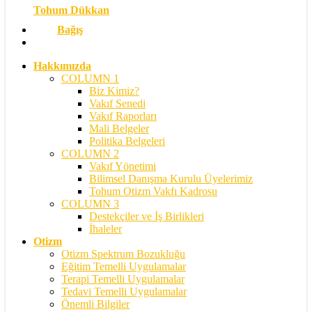
Tohum Dükkan
Bağış
search
Hakkımızda
COLUMN 1
Biz Kimiz?
Vakıf Senedi
Vakıf Raporları
Mali Belgeler
Politika Belgeleri
COLUMN 2
Vakıf Yönetimi
Bilimsel Danışma Kurulu Üyelerimiz
Tohum Otizm Vakfı Kadrosu
COLUMN 3
Destekçiler ve İş Birlikleri
İhaleler
Otizm
Otizm Spektrum Bozukluğu
Eğitim Temelli Uygulamalar
Terapi Temelli Uygulamalar
Tedavi Temelli Uygulamalar
Önemli Bilgiler