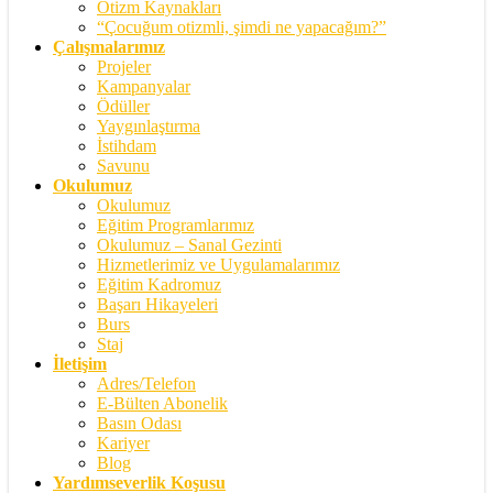
Otizm Kaynakları
“Çocuğum otizmli, şimdi ne yapacağım?”
Çalışmalarımız
Projeler
Kampanyalar
Ödüller
Yaygınlaştırma
İstihdam
Savunu
Okulumuz
Okulumuz
Eğitim Programlarımız
Okulumuz – Sanal Gezinti
Hizmetlerimiz ve Uygulamalarımız
Eğitim Kadromuz
Başarı Hikayeleri
Burs
Staj
İletişim
Adres/Telefon
E-Bülten Abonelik
Basın Odası
Kariyer
Blog
Yardımseverlik Koşusu