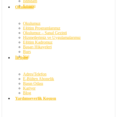
İstihdam
Savunu
Okulumuz
Okulumuz
Eğitim Programlarımız
Okulumuz – Sanal Gezinti
Hizmetlerimiz ve Uygulamalarımız
Eğitim Kadromuz
Başarı Hikayeleri
Burs
Staj
İletişim
Adres/Telefon
E-Bülten Abonelik
Basın Odası
Kariyer
Blog
Yardımseverlik Koşusu