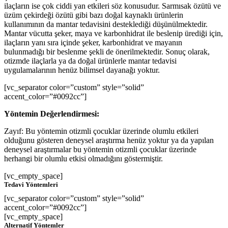
ilaçların ise çok ciddi yan etkileri söz konusudur. Sarmısak özütü ve
üzüm çekirdeği özütü gibi bazı doğal kaynaklı ürünlerin
kullanımının da mantar tedavisini desteklediği düşünülmektedir.
Mantar vücutta şeker, maya ve karbonhidrat ile beslenip ürediği için,
ilaçların yanı sıra içinde şeker, karbonhidrat ve mayanın
bulunmadığı bir beslenme şekli de önerilmektedir. Sonuç olarak,
otizmde ilaçlarla ya da doğal ürünlerle mantar tedavisi
uygulamalarının henüz bilimsel dayanağı yoktur.
[vc_separator color=”custom” style=”solid”
accent_color=”#0092cc”]
Yöntemin Değerlendirmesi:
Zayıf: Bu yöntemin otizmli çocuklar üzerinde olumlu etkileri
olduğunu gösteren deneysel araştırma henüz yoktur ya da yapılan
deneysel araştırmalar bu yöntemin otizmli çocuklar üzerinde
herhangi bir olumlu etkisi olmadığını göstermiştir.
[vc_empty_space]
Tedavi Yöntemleri
[vc_separator color=”custom” style=”solid”
accent_color=”#0092cc”]
[vc_empty_space]
Alternatif Yöntemler