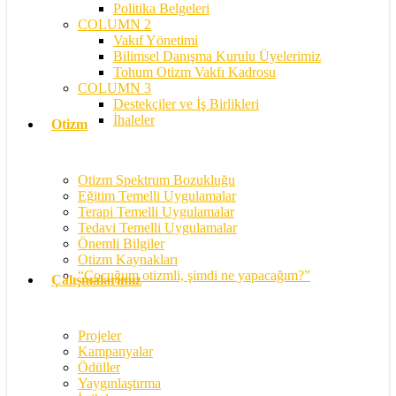
Politika Belgeleri
COLUMN 2
Vakıf Yönetimi
Bilimsel Danışma Kurulu Üyelerimiz
Tohum Otizm Vakfı Kadrosu
COLUMN 3
Destekçiler ve İş Birlikleri
İhaleler
Otizm
Otizm Spektrum Bozukluğu
Eğitim Temelli Uygulamalar
Terapi Temelli Uygulamalar
Tedavi Temelli Uygulamalar
Önemli Bilgiler
Otizm Kaynakları
“Çocuğum otizmli, şimdi ne yapacağım?”
Çalışmalarımız
Projeler
Kampanyalar
Ödüller
Yaygınlaştırma