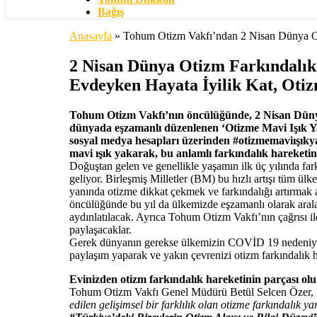
Bağış
Anasayfa
»
Tohum Otizm Vakfı’ndan 2 Nisan Dünya Ot
2 Nisan Dünya Otizm Farkındalık
Evdeyken Hayata İyilik Kat, Otiz
Tohum Otizm Vakfı’nın öncülüğünde, 2 Nisan Dünya
dünyada eşzamanlı düzenlenen ‘Otizme Mavi Işık Yak
sosyal medya hesapları üzerinden #otizmemaviışıkyak
mavi ışık yakarak, bu anlamlı farkındalık hareketinin
Doğuştan gelen ve genellikle yaşamın ilk üç yılında far
geliyor. Birleşmiş Milletler (BM) bu hızlı artışı tüm ü
yanında otizme dikkat çekmek ve farkındalığı artırmak
öncülüğünde bu yıl da ülkemizde eşzamanlı olarak aral
aydınlatılacak. Ayrıca Tohum Otizm Vakfı’nın çağrısı i
paylaşacaklar.
Gerek dünyanın gerekse ülkemizin COVİD 19 nedeniyle zo
paylaşım yaparak ve yakın çevrenizi otizm farkındalık ha
Evinizden otizm farkındalık hareketinin parçası ol
Tohum Otizm Vakfı Genel Müdürü Betül Selcen Özer, 
edilen gelişimsel bir farklılık olan otizme farkındalık y