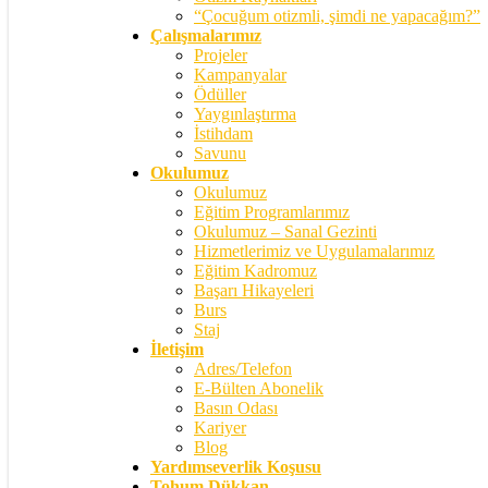
“Çocuğum otizmli, şimdi ne yapacağım?”
Çalışmalarımız
Projeler
Kampanyalar
Ödüller
Yaygınlaştırma
İstihdam
Savunu
Okulumuz
Okulumuz
Eğitim Programlarımız
Okulumuz – Sanal Gezinti
Hizmetlerimiz ve Uygulamalarımız
Eğitim Kadromuz
Başarı Hikayeleri
Burs
Staj
İletişim
Adres/Telefon
E-Bülten Abonelik
Basın Odası
Kariyer
Blog
Yardımseverlik Koşusu
Tohum Dükkan