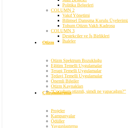
Politika Belgeleri
COLUMN 2
Vakıf Yönetimi
Bilimsel Danışma Kurulu Üyelerimi
Tohum Otizm Vakfı Kadrosu
COLUMN 3
Destekçiler ve İş Birlikleri
İhaleler
Otizm
Otizm Spektrum Bozukluğu
Eğitim Temelli Uygulamalar
Terapi Temelli Uygulamalar
Tedavi Temelli Uygulamalar
Önemli Bilgiler
Otizm Kaynakları
“Çocuğum otizmli, şimdi ne yapacağım?”
Çalışmalarımız
Projeler
Kampanyalar
Ödüller
Yaygınlaştırma