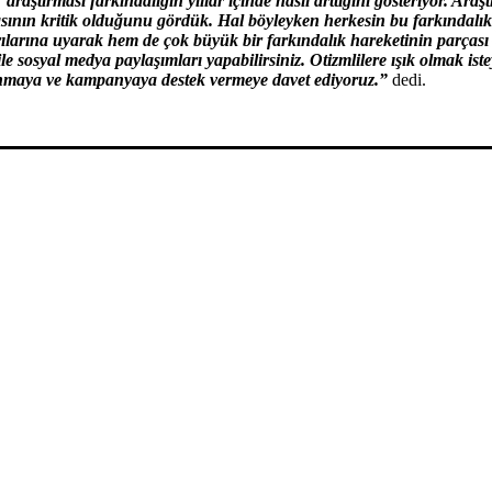
raştırması farkındalığın yıllar içinde nasıl arttığını gösteriyor. Araşt
sının kritik olduğunu gördük. Hal böyleyken herkesin bu farkındalık
ılarına uyarak hem de çok büyük bir farkındalık hareketinin parças
ile sosyal medya paylaşımları yapabilirsiniz. Otizmlilere ışık olmak 
ulunmaya ve kampanyaya destek vermeye davet ediyoruz.”
dedi.