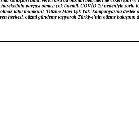
ırma sonuçları umut verici olsa da otizmin belirtileri ile erken tanı ve 
 hareketinin parçası olması çok önemli. COVİD 19 nedeniyle zorlu b
ı olmak tabii mümkün! ‘Otizme Mavi Işık Yak’ kampanyasına destek o
isteyen herkesi, otizmi gündeme taşıyarak Türkiye’nin otizme bakışının