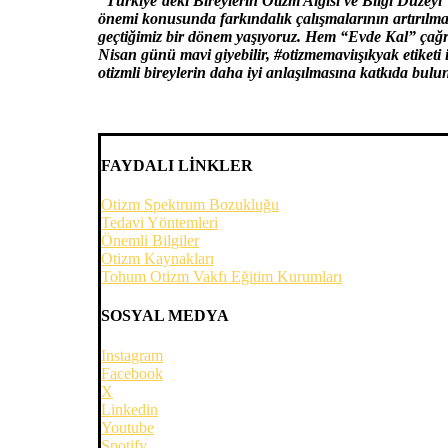
“Türkiye’deki Bireylerin Otizm Algısı ve Bilgi Düzeyi” a
önemi konusunda farkındalık çalışmalarının artırılma
geçtiğimiz bir dönem yaşıyoruz. Hem “Evde Kal” çağr
Nisan günü mavi giyebilir, #otizmemaviışıkyak etiketi 
otizmli bireylerin daha iyi anlaşılmasına katkıda b
FAYDALI LİNKLER
Otizm Spektrum Bozukluğu
Tedavi Yöntemleri
Önemli Bilgiler
Otizm Kaynakları
Tohum Otizm Vakfı Eğitim Kurumları
SOSYAL MEDYA
Instagram
Facebook
X
Linkedin
Youtube
Spotify