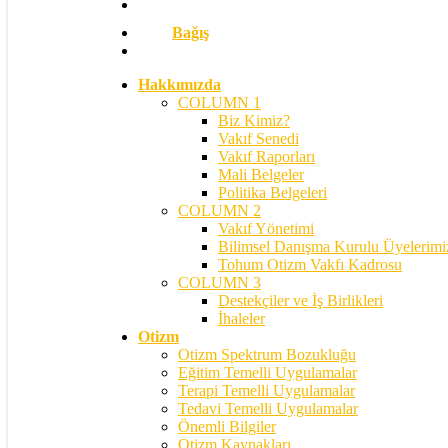
Bağış
search
Hakkımızda
COLUMN 1
Biz Kimiz?
Vakıf Senedi
Vakıf Raporları
Mali Belgeler
Politika Belgeleri
COLUMN 2
Vakıf Yönetimi
Bilimsel Danışma Kurulu Üyelerimi
Tohum Otizm Vakfı Kadrosu
COLUMN 3
Destekçiler ve İş Birlikleri
İhaleler
Otizm
Otizm Spektrum Bozukluğu
Eğitim Temelli Uygulamalar
Terapi Temelli Uygulamalar
Tedavi Temelli Uygulamalar
Önemli Bilgiler
Otizm Kaynakları