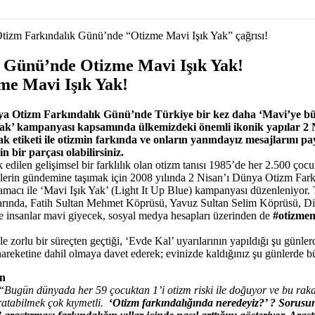
izm Farkındalık Günü’nde “Otizme Mavi Işık Yak” çağrısı!
 Günü’nde Otizme Mavi Işık Yak!
me Mavi Işık Yak!
 Otizm Farkındalık Günü’nde Türkiye bir kez daha ‘Mavi’ye bürü
’ kampanyası kapsamında ülkemizdeki önemli ikonik yapılar 2 Nisan
 etiketi ile otizmin farkında ve onların yanındayız mesajlarını pa
 bir parçası olabilirsiniz.
k edilen gelişimsel bir farklılık olan otizm tanısı 1985’de her 2.500 ço
lkelerin gündemine taşımak için 2008 yılında 2 Nisan’ı Dünya Otizm Fark
 amacı ile ‘Mavi Işık Yak’ (Light It Up Blue) kampanyası düzenleniy
arında, Fatih Sultan Mehmet Köprüsü, Yavuz Sultan Selim Köprüsü, Diya
le insanlar mavi giyecek, sosyal medya hesapları üzerinden de
#otizmem
rlu bir süreçten geçtiği, ‘Evde Kal’ uyarılarının yapıldığı şu günlerd
reketine dahil olmaya davet ederek; evinizde kaldığınız şu günlerde büyü
un
“
Bugün dünyada her 59 çocuktan 1’i otizm riski ile doğuyor ve bu rakam
aratabilmek çok kıymetli.
‘
Otizm farkındalığında neredeyiz?’ ? Sorusun