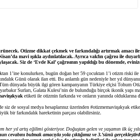
necek. Otizme dikkat çekmek ve farkındalığı artırmak amacı il
’da mavi ışıkla aydınlatılacak. Ayrıca vakfın çağrısı ile duyarlı
ylaşacak. Siz de ‘Evde Kal’ çağrısının yapıldığı bu dönemde, evini
cuktan 1’ine konulurken, bugün doğan her 59 çocuktan 1’i otizm riski il
ındalık Günü olarak ilan etti. Bu anlamlı gün nedeniyle her yıl dünyanın
or. Tüm dünyada büyük ilgi gören kampanyanın Türkiye elçisi Tohum Ot
rbakır Surları, Galata Kulesi’nin de bulunduğu birçok ikonik yapı mav
aviışıkyak
etiketi ile otizmin farkında ve onların yanında olduklarına d
e siz de sosyal medya hesaplarınız üzerinden #otizmemaviışıkyak etike
k bir farkındalık hareketinin parçası olabilirsiniz.
 her yıl artış eğilimi gösteriyor. Doğuştan gelen ve yaşamın ilk üç yıl
un cevabını bulmak amacıyla yola çıktığımız ve 3.’sünü gerçekleştird