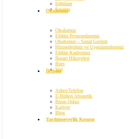
İstihdam
Savunu
Okulumuz
Okulumuz
Eğitim Programlarımız
Okulumuz – Sanal Gezinti
Hizmetlerimiz ve Uygulamalarımız
Eğitim Kadromuz
Başarı Hikayeleri
Burs
Staj
İletişim
Adres/Telefon
E-Bülten Abonelik
Basın Odası
Kariyer
Blog
Yardımseverlik Koşusu