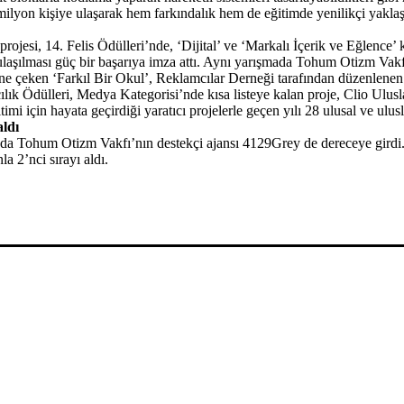
0 milyon kişiye ulaşarak hem farkındalık hem de eğitimde yenilikçi yakla
ojesi, 14. Felis Ödülleri’nde, ‘Dijital’ ve ‘Markalı İçerik ve Eğlence’ 
aşılması güç bir başarıya imza attı. Aynı yarışmada Tohum Otizm Vakfı’nı
rine çeken ‘Farkıl Bir Okul’, Reklamcılar Derneği tarafından düzenlenen
lık Ödülleri, Medya Kategorisi’nde kısa listeye kalan proje, Clio Ulus
mi için hayata geçirdiği yaratıcı projelerle geçen yılı 28 ulusal ve ulusl
aldı
a Tohum Otizm Vakfı’nın destekçi ajansı 4129Grey de dereceye girdi. To
a 2’nci sırayı aldı.