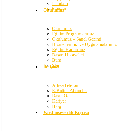
İstihdam
Savunu
Okulumuz
Okulumuz
Eğitim Programlarımız
Okulumuz – Sanal Gezinti
Hizmetlerimiz ve Uygulamalarımız
Eğitim Kadromuz
Başarı Hikayeleri
Burs
Staj
İletişim
Adres/Telefon
E-Bülten Abonelik
Basın Odası
Kariyer
Blog
Yardımseverlik Koşusu