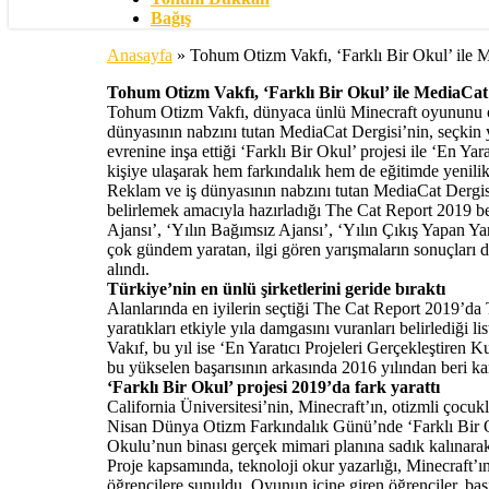
Bağış
Anasayfa
»
Tohum Otizm Vakfı, ‘Farklı Bir Okul’ ile M
Tohum Otizm Vakfı, ‘Farklı Bir Okul’ ile
MediaCat’
Tohum Otizm Vakfı, dünyaca ünlü Minecraft oyununu otizm
dünyasının nabzını tutan MediaCat Dergisi’nin, seçkin y
evrenine inşa ettiği ‘Farklı Bir Okul’ projesi ile ‘En Y
kişiye ulaşarak hem farkındalık hem de eğitimde yenilik
Reklam ve iş dünyasının nabzını tutan MediaCat Dergisi’n
belirlemek amacıyla hazırladığı The Cat Report 2019 bel
Ajansı’, ‘Yılın Bağımsız Ajansı’, ‘Yılın Çıkış Yapan Yar
çok gündem yaratan, ilgi gören yarışmaların sonuçları d
alındı.
Türkiye’nin en ünlü şirketlerini geride bıraktı
Alanlarında en iyilerin seçtiği The Cat Report 2019’da 
yaratıkları etkiyle yıla damgasını vuranları belirlediği
Vakıf, bu yıl ise ‘En Yaratıcı Projeleri Gerçekleştire
bu yükselen başarısının arkasında 2016 yılından beri k
‘Farklı Bir Okul’ projesi 2019’da fark yarattı
California Üniversitesi’nin, Minecraft’ın, otizmli çocu
Nisan Dünya Otizm Farkındalık Günü’nde ‘Farklı Bir Ok
Okulu’nun binası gerçek mimari planına sadık kalınarak o
Proje kapsamında, teknoloji okur yazarlığı, Minecraft’ın
öğrencilere sunuldu. Oyunun içine giren öğrenciler, basi