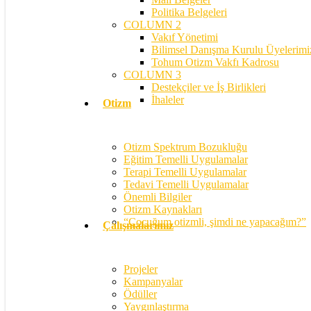
Politika Belgeleri
COLUMN 2
Vakıf Yönetimi
Bilimsel Danışma Kurulu Üyelerimi
Tohum Otizm Vakfı Kadrosu
COLUMN 3
Destekçiler ve İş Birlikleri
İhaleler
Otizm
Otizm Spektrum Bozukluğu
Eğitim Temelli Uygulamalar
Terapi Temelli Uygulamalar
Tedavi Temelli Uygulamalar
Önemli Bilgiler
Otizm Kaynakları
“Çocuğum otizmli, şimdi ne yapacağım?”
Çalışmalarımız
Projeler
Kampanyalar
Ödüller
Yaygınlaştırma