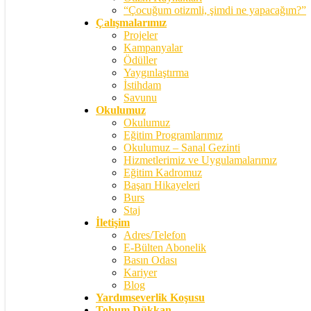
“Çocuğum otizmli, şimdi ne yapacağım?”
Çalışmalarımız
Projeler
Kampanyalar
Ödüller
Yaygınlaştırma
İstihdam
Savunu
Okulumuz
Okulumuz
Eğitim Programlarımız
Okulumuz – Sanal Gezinti
Hizmetlerimiz ve Uygulamalarımız
Eğitim Kadromuz
Başarı Hikayeleri
Burs
Staj
İletişim
Adres/Telefon
E-Bülten Abonelik
Basın Odası
Kariyer
Blog
Yardımseverlik Koşusu
Tohum Dükkan