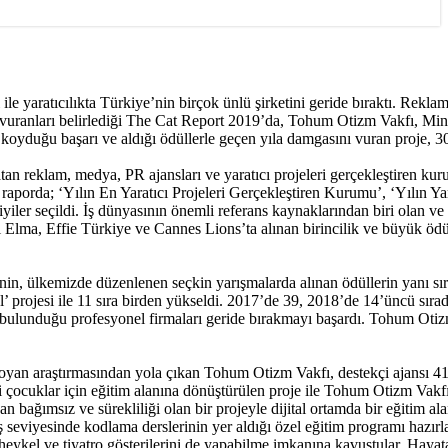
 yaratıcılıkta Türkiye’nin birçok ünlü şirketini geride bıraktı. Reklam
nı vuranları belirlediği The Cat Report 2019’da, Tohum Otizm Vakfı, Min
ya koyduğu başarı ve aldığı ödüllerle geçen yıla damgasını vuran proje, 
tan reklam, medya, PR ajansları ve yaratıcı projeleri gerçekleştiren kur
aporda; ‘Yılın En Yaratıcı Projeleri Gerçekleştiren Kurumu’, ‘Yılın Yar
iyiler seçildi. İş dünyasının önemli referans kaynaklarından biri olan ve
l Elma, Effie Türkiye ve Cannes Lions’ta alınan birincilik ve büyük ödü
nin, ülkemizde düzenlenen seçkin yarışmalarda alınan ödüllerin yanı sır
ul’ projesi ile 11 sıra birden yükseldi. 2017’de 39, 2018’de 14’üncü sıra
de bulunduğu profesyonel firmaları geride bırakmayı başardı. Tohum Oti
a koyan araştırmasından yola çıkan Tohum Otizm Vakfı, destekçi ajansı 4
 çocuklar için eğitim alanına dönüştürülen proje ile Tohum Otizm Vakf
bağımsız ve sürekliliği olan bir projeyle dijital ortamda bir eğitim alan
iş seviyesinde kodlama derslerinin yer aldığı özel eğitim programı hazırl
 heykel ve tiyatro gösterilerini de yapabilme imkanına kavuştular. Hayata