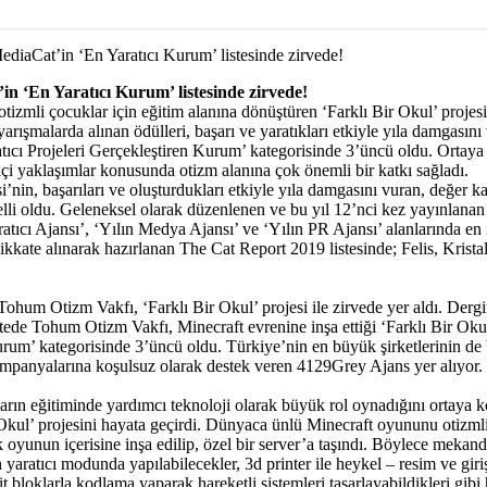
ediaCat’in ‘En Yaratıcı Kurum’ listesinde zirvede!
in ‘En Yaratıcı Kurum’ listesinde zirvede!
li çocuklar için eğitim alanına dönüştüren ‘Farklı Bir Okul’ projesi ile
arışmalarda alınan ödülleri, başarı ve yaratıkları etkiyle yıla damgası
aratıcı Projeleri Gerçekleştiren Kurum’ kategorisinde 3’üncü oldu. Orta
çi yaklaşımlar konusunda otizm alanına çok önemli bir katkı sağladı.
in, başarıları ve oluşturdukları etkiyle yıla damgasını vuran, değer ka
li oldu. Geleneksel olarak düzenlenen ve bu yıl 12’nci kez yayınlanan r
atıcı Ajansı’, ‘Yılın Medya Ajansı’ ve ‘Yılın PR Ajansı’ alanlarında en 
ikkate alınarak hazırlanan The Cat Report 2019 listesinde; Felis, Krista
Tohum Otizm Vakfı, ‘Farklı Bir Okul’ projesi ile zirvede yer aldı. Dergi
 listede Tohum Otizm Vakfı, Minecraft evrenine inşa ettiği ‘Farklı Bir Ok
n Kurum’ kategorisinde 3’üncü oldu. Türkiye’nin en büyük şirketlerinin 
ampanyalarına koşulsuz olarak destek veren 4129Grey Ajans yer alıyor.
kların eğitiminde yardımcı teknoloji olarak büyük rol oynadığını ortay
ul’ projesini hayata geçirdi. Dünyaca ünlü Minecraft oyununu otizmli
yunun içerisine inşa edilip, özel bir server’a taşındı. Böylece mekandan 
 yaratıcı modunda yapılabilecekler, 3d printer ile heykel – resim ve gir
t bloklarla kodlama yaparak hareketli sistemleri tasarlayabildikleri gibi