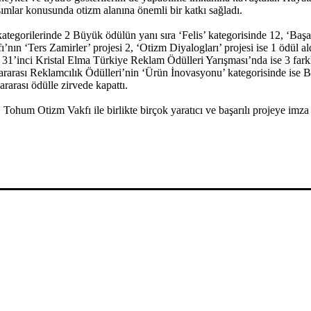
şımlar konusunda otizm alanına önemli bir katkı sağladı.
kategorilerinde 2 Büyük ödülün yanı sıra ‘Felis’ kategorisinde 12, ‘Başa
n ‘Ters Zamirler’ projesi 2, ‘Otizm Diyalogları’ projesi ise 1 ödül aldı
 31’inci Kristal Elma Türkiye Reklam Ödülleri Yarışması’nda ise 3 fark
lararası Reklamcılık Ödülleri’nin ‘Ürün İnovasyonu’ kategorisinde ise 
ararası ödülle zirvede kapattı.
hum Otizm Vakfı ile birlikte birçok yaratıcı ve başarılı projeye imza