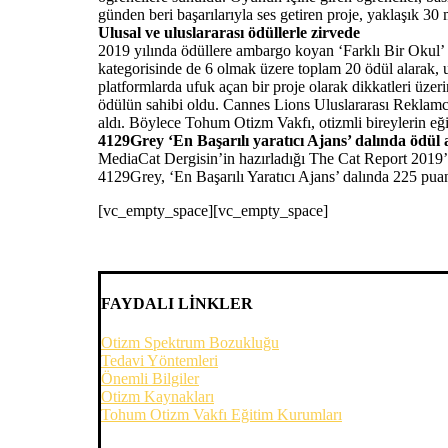
günden beri başarılarıyla ses getiren proje, yaklaşık 3
Ulusal ve uluslararası ödüllerle zirvede
2019 yılında ödüllere ambargo koyan ‘Farklı Bir Okul’ pr
kategorisinde de 6 olmak üzere toplam 20 ödül alarak, ul
platformlarda ufuk açan bir proje olarak dikkatleri üze
ödülün sahibi oldu. Cannes Lions Uluslararası Reklamcı
aldı. Böylece Tohum Otizm Vakfı, otizmli bireylerin eğiti
4129Grey ‘En Başarılı yaratıcı Ajans’ dalında ödül 
MediaCat Dergisin’in hazırladığı The Cat Report 2019’d
4129Grey, ‘En Başarılı Yaratıcı Ajans’ dalında 225 puanl
[vc_empty_space][vc_empty_space]
FAYDALI LİNKLER
Otizm Spektrum Bozukluğu
Tedavi Yöntemleri
Önemli Bilgiler
Otizm Kaynakları
Tohum Otizm Vakfı Eğitim Kurumları