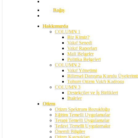
Bağış
search
Hakkımızda
COLUMN 1
Biz Kimiz?
Vakıf Senedi
Vakıf Raporları
Mali Belgeler
Politika Belgeleri
COLUMN 2
Vakıf Yönetimi
Bilimsel Danışma Kurulu Üyelerimi
Tohum Otizm Vakfı Kadrosu
COLUMN 3
Destekçiler ve İş Birlikleri
İhaleler
Otizm
Otizm Spektrum Bozukluğu
Eğitim Temelli Uygulamalar
Terapi Temelli Uygulamalar
Tedavi Temelli Uygulamalar
Önemli Bilgiler
Otizm Kaynakları