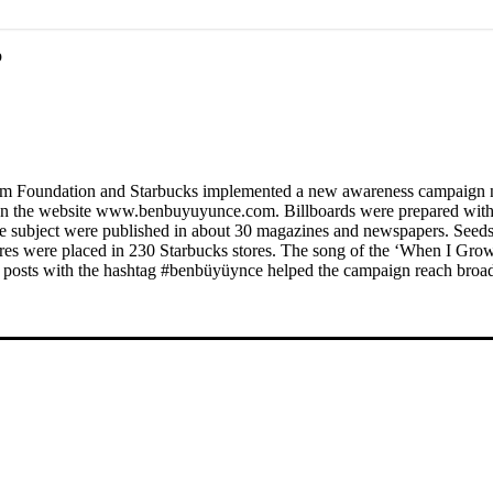
p
 Foundation and Starbucks implemented a new awareness campaign n
 on the website www.benbuyuyunce.com. Billboards were prepared with t
he subject were published in about 30 magazines and newspapers. Seeds 
res were placed in 230 Starbucks stores. The song of the ‘When I Gro
, posts with the hashtag #benbüyüynce helped the campaign reach broa