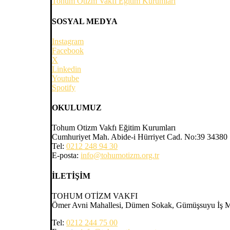
Tohum Otizm Vakfı Eğitim Kurumları
SOSYAL MEDYA
Instagram
Facebook
X
Linkedin
Youtube
Spotify
OKULUMUZ
Tohum Otizm Vakfı Eğitim Kurumları
Cumhuriyet Mah. Abide-i Hürriyet Cad. No:39 34380 Şi
Tel:
0212 248 94 30
E-posta:
info@tohumotizm.org.tr
İLETİŞİM
TOHUM OTİZM VAKFI
Ömer Avni Mahallesi, Dümen Sokak, Gümüşsuyu İş Mer
Tel:
0212 244 75 00