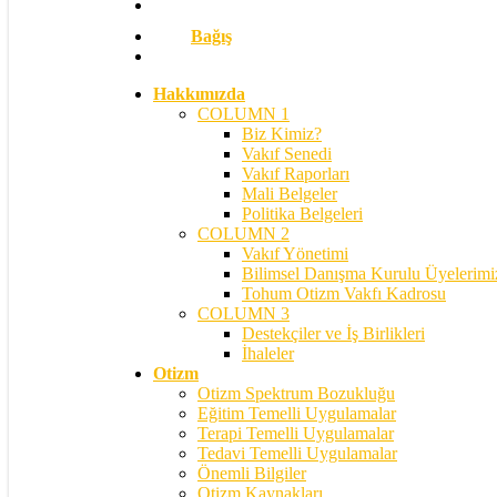
Bağış
search
Hakkımızda
COLUMN 1
Biz Kimiz?
Vakıf Senedi
Vakıf Raporları
Mali Belgeler
Politika Belgeleri
COLUMN 2
Vakıf Yönetimi
Bilimsel Danışma Kurulu Üyelerimi
Tohum Otizm Vakfı Kadrosu
COLUMN 3
Destekçiler ve İş Birlikleri
İhaleler
Otizm
Otizm Spektrum Bozukluğu
Eğitim Temelli Uygulamalar
Terapi Temelli Uygulamalar
Tedavi Temelli Uygulamalar
Önemli Bilgiler
Otizm Kaynakları