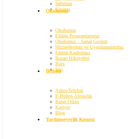
İstihdam
Savunu
Okulumuz
Okulumuz
Eğitim Programlarımız
Okulumuz – Sanal Gezinti
Hizmetlerimiz ve Uygulamalarımız
Eğitim Kadromuz
Başarı Hikayeleri
Burs
Staj
İletişim
Adres/Telefon
E-Bülten Abonelik
Basın Odası
Kariyer
Blog
Yardımseverlik Koşusu