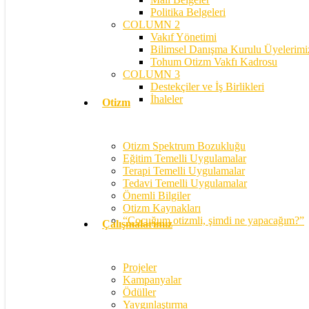
Politika Belgeleri
COLUMN 2
Vakıf Yönetimi
Bilimsel Danışma Kurulu Üyelerimi
Tohum Otizm Vakfı Kadrosu
COLUMN 3
Destekçiler ve İş Birlikleri
İhaleler
Otizm
Otizm Spektrum Bozukluğu
Eğitim Temelli Uygulamalar
Terapi Temelli Uygulamalar
Tedavi Temelli Uygulamalar
Önemli Bilgiler
Otizm Kaynakları
“Çocuğum otizmli, şimdi ne yapacağım?”
Çalışmalarımız
Projeler
Kampanyalar
Ödüller
Yaygınlaştırma