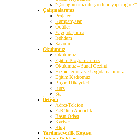
“Çocuğum otizmli, şimdi ne yapacağım?”
Çalışmalarımız
Projeler
Kampanyalar
Ödüller
Yaygınlaştırma
İstihdam
Savunu
Okulumuz
Okulumuz
Eğitim Programlarımız
Okulumuz – Sanal Gezinti
Hizmetlerimiz ve Uygulamalarımız
Eğitim Kadromuz
Başarı Hikayeleri
Burs
Staj
İletişim
Adres/Telefon
E-Bülten Abonelik
Basın Odası
Kariyer
Blog
Yardımseverlik Koşusu
Tohum Dükkan