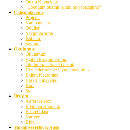
Otizm Kaynakları
“Çocuğum otizmli, şimdi ne yapacağım?”
Çalışmalarımız
Projeler
Kampanyalar
Ödüller
Yaygınlaştırma
İstihdam
Savunu
Okulumuz
Okulumuz
Eğitim Programlarımız
Okulumuz – Sanal Gezinti
Hizmetlerimiz ve Uygulamalarımız
Eğitim Kadromuz
Başarı Hikayeleri
Burs
Staj
İletişim
Adres/Telefon
E-Bülten Abonelik
Basın Odası
Kariyer
Blog
Yardımseverlik Koşusu