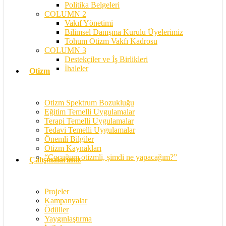
Politika Belgeleri
COLUMN 2
Vakıf Yönetimi
Bilimsel Danışma Kurulu Üyelerimiz
Tohum Otizm Vakfı Kadrosu
COLUMN 3
Destekçiler ve İş Birlikleri
İhaleler
Otizm
Otizm Spektrum Bozukluğu
Eğitim Temelli Uygulamalar
Terapi Temelli Uygulamalar
Tedavi Temelli Uygulamalar
Önemli Bilgiler
Otizm Kaynakları
“Çocuğum otizmli, şimdi ne yapacağım?”
Çalışmalarımız
Projeler
Kampanyalar
Ödüller
Yaygınlaştırma