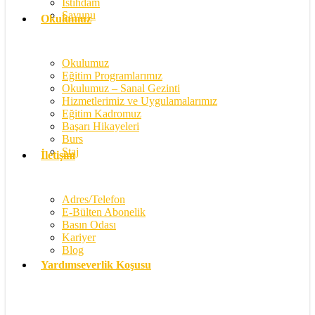
İstihdam
Savunu
Okulumuz
Okulumuz
Eğitim Programlarımız
Okulumuz – Sanal Gezinti
Hizmetlerimiz ve Uygulamalarımız
Eğitim Kadromuz
Başarı Hikayeleri
Burs
Staj
İletişim
Adres/Telefon
E-Bülten Abonelik
Basın Odası
Kariyer
Blog
Yardımseverlik Koşusu