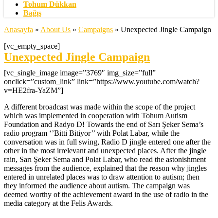
Tohum Dükkan
Bağış
Anasayfa
»
About Us
»
Campaigns
»
Unexpected Jingle Campaign
[vc_empty_space]
Unexpected Jingle Campaign
[vc_single_image image=”3769″ img_size=”full”
onclick=”custom_link” link=”https://www.youtube.com/watch?
v=HE2fra-YaZM”]
A different broadcast was made within the scope of the project
which was implemented in cooperation with Tohum Autism
Foundation and Radyo D! Towards the end of Sarı Şeker Sema’s
radio program ‘’Bitti Bitiyor’’ with Polat Labar, while the
conversation was in full swing, Radio D jingle entered one after the
other in the most irrelevant and unexpected places. After the jingle
rain, Sarı Şeker Sema and Polat Labar, who read the astonishment
messages from the audience, explained that the reason why jingles
entered in unrelated places was to draw attention to autism; then
they informed the audience about autism. The campaign was
deemed worthy of the achievement award in the use of radio in the
media category at the Felis Awards.