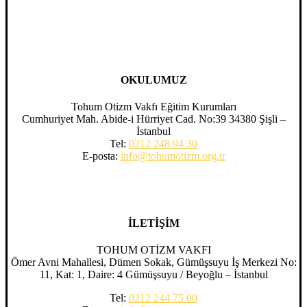
OKULUMUZ
Tohum Otizm Vakfı Eğitim Kurumları
Cumhuriyet Mah. Abide-i Hürriyet Cad. No:39 34380 Şişli –
İstanbul
Tel:
0212 248 94 30
E-posta:
info@tohumotizm.org.tr
İLETİŞİM
TOHUM OTİZM VAKFI
Ömer Avni Mahallesi, Dümen Sokak, Gümüşsuyu İş Merkezi No:
11, Kat: 1, Daire: 4 Gümüşsuyu / Beyoğlu – İstanbul
Tel:
0212 244 75 00