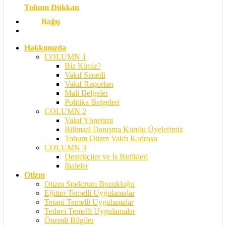
Tohum Dükkan
Bağış
search
Hakkımızda
COLUMN 1
Biz Kimiz?
Vakıf Senedi
Vakıf Raporları
Mali Belgeler
Politika Belgeleri
COLUMN 2
Vakıf Yönetimi
Bilimsel Danışma Kurulu Üyelerimiz
Tohum Otizm Vakfı Kadrosu
COLUMN 3
Destekçiler ve İş Birlikleri
İhaleler
Otizm
Otizm Spektrum Bozukluğu
Eğitim Temelli Uygulamalar
Terapi Temelli Uygulamalar
Tedavi Temelli Uygulamalar
Önemli Bilgiler