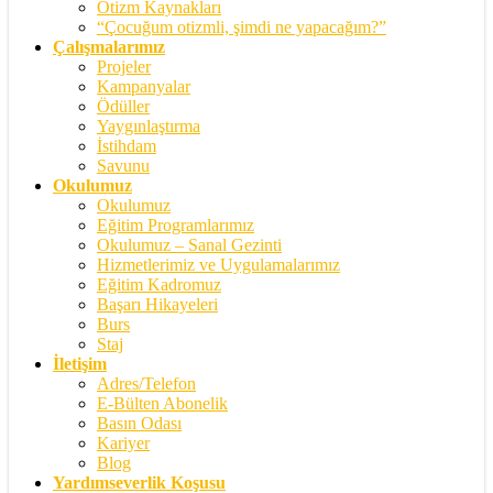
Otizm Kaynakları
“Çocuğum otizmli, şimdi ne yapacağım?”
Çalışmalarımız
Projeler
Kampanyalar
Ödüller
Yaygınlaştırma
İstihdam
Savunu
Okulumuz
Okulumuz
Eğitim Programlarımız
Okulumuz – Sanal Gezinti
Hizmetlerimiz ve Uygulamalarımız
Eğitim Kadromuz
Başarı Hikayeleri
Burs
Staj
İletişim
Adres/Telefon
E-Bülten Abonelik
Basın Odası
Kariyer
Blog
Yardımseverlik Koşusu