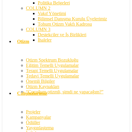
Politika Belgeleri
COLUMN 2
Vakıf Yönetimi
Bilimsel Danışma Kurulu Üyelerimiz
Tohum Otizm Vakfı Kadrosu
COLUMN 3
Destekçiler ve İş Birlikleri
İhaleler
Otizm
Otizm Spektrum Bozukluğu
Eğitim Temelli Uygulamalar
Terapi Temelli Uygulamalar
Tedavi Temelli Uygulamalar
Önemli Bilgiler
Otizm Kaynakları
“Çocuğum otizmli, şimdi ne yapacağım?”
Çalışmalarımız
Projeler
Kampanyalar
Ödüller
Yaygınlaştırma