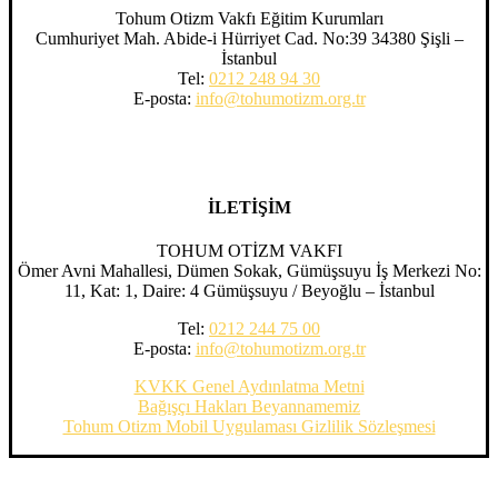
Tohum Otizm Vakfı Eğitim Kurumları
Cumhuriyet Mah. Abide-i Hürriyet Cad. No:39 34380 Şişli –
İstanbul
Tel:
0212 248 94 30
E-posta:
info@tohumotizm.org.tr
İLETİŞİM
TOHUM OTİZM VAKFI
Ömer Avni Mahallesi, Dümen Sokak, Gümüşsuyu İş Merkezi No:
11, Kat: 1, Daire: 4 Gümüşsuyu / Beyoğlu – İstanbul
Tel:
0212 244 75 00
E-posta:
info@tohumotizm.org.tr
KVKK Genel Aydınlatma Metni
Bağışçı Hakları Beyannamemiz
Tohum Otizm Mobil Uygulaması Gizlilik Sözleşmesi