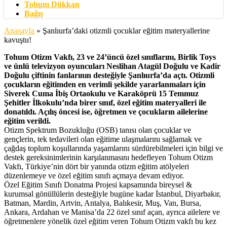
Tohum Dükkan
Bağış
Anasayfa
»
Şanlıurfa’daki otizmli çocuklar eğitim materyallerine
kavuştu!
Tohum Otizm Vakfı, 23 ve 24’üncü özel sınıflarını, Birlik Toys
ve ünlü televizyon oyuncuları Neslihan Atagül Doğulu ve Kadir
Doğulu çiftinin fanlarının desteğiyle Şanlıurfa’da açtı. Otizmli
çocukların eğitimden en verimli şekilde yararlanmaları için
Siverek Cuma İbiş Ortaokulu ve Karaköprü 15 Temmuz
Şehitler İlkokulu’nda birer sınıf, özel eğitim materyalleri ile
donatıldı. Açılış öncesi ise, öğretmen ve çocukların ailelerine
eğitim verildi.
Otizm Spektrum Bozukluğu (OSB) tanısı olan çocuklar ve
gençlerin, tek tedavileri olan eğitime ulaşmalarını sağlamak ve
çağdaş toplum koşullarında yaşamlarını sürdürebilmeleri için bilgi ve
destek gereksinimlerinin karşılanmasını hedefleyen Tohum Otizm
Vakfı, Türkiye’nin dört bir yanında otizm eğitim atölyeleri
düzenlemeye ve özel eğitim sınıfı açmaya devam ediyor.
Özel Eğitim Sınıfı Donatma Projesi kapsamında bireysel &
kurumsal gönüllülerin desteğiyle bugüne kadar İstanbul, Diyarbakır,
Batman, Mardin, Artvin, Antalya, Balıkesir, Muş, Van, Bursa,
Ankara, Ardahan ve Manisa’da 22 özel sınıf açan, ayrıca ailelere ve
öğretmenlere yönelik özel eğitim veren Tohum Otizm vakfı bu kez