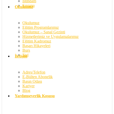
İstihdam
Savunu
Okulumuz
Okulumuz
Eğitim Programlarımız
Okulumuz – Sanal Gezinti
Hizmetlerimiz ve Uygulamalarımız
Eğitim Kadromuz
Başarı Hikayeleri
Burs
Staj
İletişim
Adres/Telefon
E-Bülten Abonelik
Basın Odası
Kariyer
Blog
Yardımseverlik Koşusu