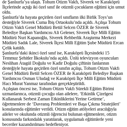
de Şanlıurfa’ya ulaştı. Tohum Otizm Vakfı, Siverek ve Karaköprü
İlçelerinde açtığı iki özel sınıf ile otizmli çocukların eğitimi için umut
oldu.
Şanlıurfa’da hayata geçirilen özel sınıfların ilki Birlik Toys’un
desteğiyle Siverek Cuma İbiş Ortaokulu’nda açıldı. Açılışa Tohum
Otizm Vakfı Genel Müdürü Betül Selcen ÖZER ile Siverek
Belediye Başkan Yardımcısı Ali Gelener, Siverek İlçe Milli Eğitim
Müdürü Nuri Kapanoğlu, Siverek Rehberlik Araştırma Merkezi
Müdürü Sadık Lale, Siverek İlçesi Milli Eğitim Şube Müdürü Ercan
Çelik katıldı.
Şanlıurfa’daki ikinci özel sınıf ise, Karaköprü İlçesindeki 15
Temmuz Şehitler İlkokulu’nda açıldı. Ünlü televizyon oyuncuları
Neslihan Atagül Doğulu ve Kadir Doğulu çiftinin fanlarının
desteğiyle hayata geçirilen özel sınıfın açılışı, Tohum Otizm Vakfı
Genel Müdürü Betül Selcen ÖZER ile Karaköprü Belediye Başkan
Yardımcısı Osman Uludağ ve Karaköprü İlçe Milli Eğitim Müdürü
Hacı Murat Yanmaz tarafından gerçekleştirildi.
Açılıştan öncesi ise, Tohum Otizm Vakfı Sürekli Eğitim Birimi
uzmanlarınca, otizmli çocuğu olan ailelere, ‘Etkinlik Çizelgesi
Kullanarak Serbest Zaman Etkinliklerini Yerine Getirme’,
öğretmenlere de ‘Davranış Problemleri ve Başa Çıkma Stratejileri’
konularında eğitimler verildi. Otizm eğitim atölyeleri aracılığıyla
aileler ve okulunda otizmli öğrencisi bulunan eğitmenlere, otizm
konusunda farkındalık yaratılarak, uygulamalı eğitimlerle yeni
beceriler kazandırılması hedefleniyor.