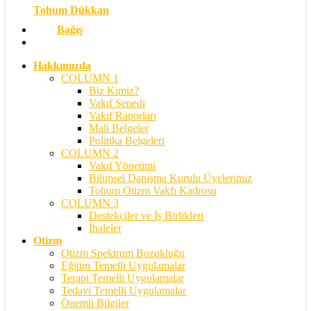
Tohum Dükkan
Bağış
search
Hakkımızda
COLUMN 1
Biz Kimiz?
Vakıf Senedi
Vakıf Raporları
Mali Belgeler
Politika Belgeleri
COLUMN 2
Vakıf Yönetimi
Bilimsel Danışma Kurulu Üyelerimiz
Tohum Otizm Vakfı Kadrosu
COLUMN 3
Destekçiler ve İş Birlikleri
İhaleler
Otizm
Otizm Spektrum Bozukluğu
Eğitim Temelli Uygulamalar
Terapi Temelli Uygulamalar
Tedavi Temelli Uygulamalar
Önemli Bilgiler