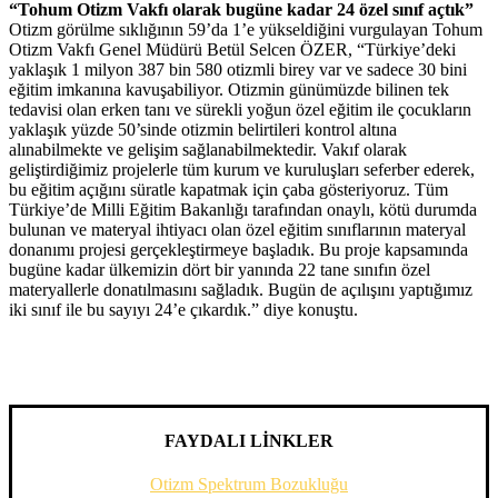
“Tohum Otizm Vakfı olarak bugüne kadar 24 özel sınıf açtık”
Otizm görülme sıklığının 59’da 1’e yükseldiğini vurgulayan Tohum
Otizm Vakfı Genel Müdürü Betül Selcen ÖZER, “Türkiye’deki
yaklaşık 1 milyon 387 bin 580 otizmli birey var ve sadece 30 bini
eğitim imkanına kavuşabiliyor. Otizmin günümüzde bilinen tek
tedavisi olan erken tanı ve sürekli yoğun özel eğitim ile çocukların
yaklaşık yüzde 50’sinde otizmin belirtileri kontrol altına
alınabilmekte ve gelişim sağlanabilmektedir. Vakıf olarak
geliştirdiğimiz projelerle tüm kurum ve kuruluşları seferber ederek,
bu eğitim açığını süratle kapatmak için çaba gösteriyoruz. Tüm
Türkiye’de Milli Eğitim Bakanlığı tarafından onaylı, kötü durumda
bulunan ve materyal ihtiyacı olan özel eğitim sınıflarının materyal
donanımı projesi gerçekleştirmeye başladık. Bu proje kapsamında
bugüne kadar ülkemizin dört bir yanında 22 tane sınıfın özel
materyallerle donatılmasını sağladık. Bugün de açılışını yaptığımız
iki sınıf ile bu sayıyı 24’e çıkardık.” diye konuştu.
FAYDALI LİNKLER
Otizm Spektrum Bozukluğu