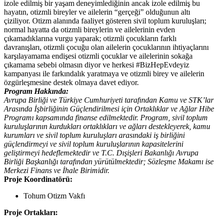
izole edilmiş bir yaşam deneyimlediğinin ancak izole edilmiş bu
hayatın, otizmli bireyler ve ailelerin “gerçeği” olduğunun altı
çiziliyor. Otizm alanında faaliyet gösteren sivil toplum kuruluşları;
normal hayatta da otizmli bireylerin ve ailelerinin evden
çıkamadıklarına vurgu yaparak; otizmli çocukların farklı
davranışları, otizmli çocuğu olan ailelerin çocuklarının ihtiyaçlarını
karşılayamama endişesi otizmli çocuklar ve ailelerinin sokağa
çıkamama sebebi olmasın diyor ve herkesi #BizHepEvdeyiz
kampanyası ile farkındalık yaratmaya ve otizmli birey ve ailelerin
özgürleşmesine destek olmaya davet ediyor.
Program Hakkında:
Avrupa Birliği ve Türkiye Cumhuriyeti tarafından Kamu ve STK’lar
Arasında İşbirliğinin Güçlendirilmesi için Ortaklıklar ve Ağlar Hibe
Programı kapsamında finanse edilmektedir. Program, sivil toplum
kuruluşlarının kurdukları ortaklıkları ve ağları destekleyerek, kamu
kurumları ve sivil toplum kuruluşları arasındaki iş birliğini
güçlendirmeyi ve sivil toplum kuruluşlarının kapasitelerini
geliştirmeyi hedeflemektedir ve T.C. Dışişleri Bakanlığı Avrupa
Birliği Başkanlığı tarafından yürütülmektedir; Sözleşme Makamı ise
Merkezi Finans ve İhale Birimidir.
Proje Koordinatörü:
Tohum Otizm Vakfı
Proje Ortakları: