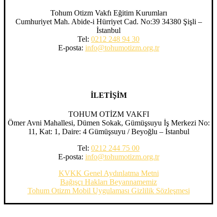
Tohum Otizm Vakfı Eğitim Kurumları
Cumhuriyet Mah. Abide-i Hürriyet Cad. No:39 34380 Şişli –
İstanbul
Tel:
0212 248 94 30
E-posta:
info@tohumotizm.org.tr
İLETİŞİM
TOHUM OTİZM VAKFI
Ömer Avni Mahallesi, Dümen Sokak, Gümüşsuyu İş Merkezi No:
11, Kat: 1, Daire: 4 Gümüşsuyu / Beyoğlu – İstanbul
Tel:
0212 244 75 00
E-posta:
info@tohumotizm.org.tr
KVKK Genel Aydınlatma Metni
Bağışçı Hakları Beyannamemiz
Tohum Otizm Mobil Uygulaması Gizlilik Sözleşmesi