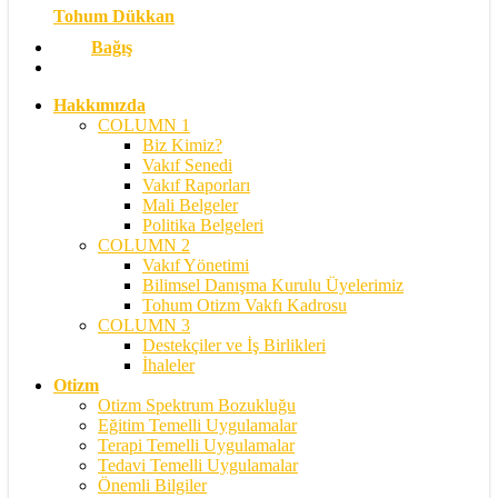
Tohum Dükkan
Bağış
search
Hakkımızda
COLUMN 1
Biz Kimiz?
Vakıf Senedi
Vakıf Raporları
Mali Belgeler
Politika Belgeleri
COLUMN 2
Vakıf Yönetimi
Bilimsel Danışma Kurulu Üyelerimiz
Tohum Otizm Vakfı Kadrosu
COLUMN 3
Destekçiler ve İş Birlikleri
İhaleler
Otizm
Otizm Spektrum Bozukluğu
Eğitim Temelli Uygulamalar
Terapi Temelli Uygulamalar
Tedavi Temelli Uygulamalar
Önemli Bilgiler