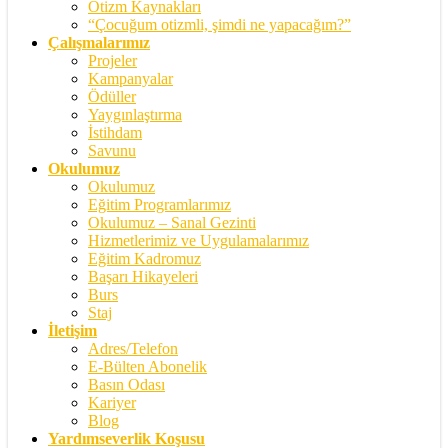
Otizm Kaynakları
“Çocuğum otizmli, şimdi ne yapacağım?”
Çalışmalarımız
Projeler
Kampanyalar
Ödüller
Yaygınlaştırma
İstihdam
Savunu
Okulumuz
Okulumuz
Eğitim Programlarımız
Okulumuz – Sanal Gezinti
Hizmetlerimiz ve Uygulamalarımız
Eğitim Kadromuz
Başarı Hikayeleri
Burs
Staj
İletişim
Adres/Telefon
E-Bülten Abonelik
Basın Odası
Kariyer
Blog
Yardımseverlik Koşusu