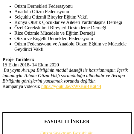
Otizm Dernekleri Federasyonu
Anadolu Otizm Federasyonu
Selçuklu Otizmli Bireyler Eğitim Vakfı
Konya Otistik Çocuklar ve Aileleri Yardımlaşma Derneği
Özel Gereksinimli Bireyleri Destekleme Derneği
Rize Otizmle Mücadele ve Eğitim Derneği
Otizm ve Engelli Dernekleri Federasyonu
Otizm Federasyonu ve Anadolu Otizm Eğitim ve Mücadele
Geydirici Vakfı
Proje Tarihleri:
15 Ekim 2018- 14 Ekim 2020
Bu yayın Avrupa Birliğinin maddi desteği ile hazırlanmıştır. İçerik
tamamıyla Tohum Otizm Vakfı sorumluluğu altındadır ve Avrupa
Birliğinin görüşlerini yansıtmak zorunda değildir.
Kampanya videosu:
https://youtu.be/xWzBnBBqt44
FAYDALI LİNKLER
Otizm Spektrum Bozukluğu