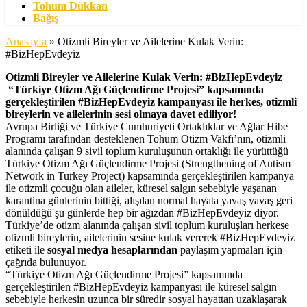
Tohum Dükkan
Bağış
Anasayfa
»
Otizmli Bireyler ve Ailelerine Kulak Verin:
#BizHepEvdeyiz
Otizmli Bireyler ve Ailelerine Kulak Verin: #BizHepEvdeyiz
“Türkiye Otizm Ağı Güçlendirme Projesi” kapsamında
gerçekleştirilen #BizHepEvdeyiz kampanyası ile herkes, otizmli
bireylerin ve ailelerinin sesi olmaya davet ediliyor!
Avrupa Birliği ve Türkiye Cumhuriyeti Ortaklıklar ve Ağlar Hibe
Programı tarafından desteklenen Tohum Otizm Vakfı’nın, otizmli
alanında çalışan 9 sivil toplum kuruluşunun ortaklığı ile yürüttüğü
Türkiye Otizm Ağı Güçlendirme Projesi (Strengthening of Autism
Network in Turkey Project) kapsamında gerçekleştirilen kampanya
ile otizmli çocuğu olan aileler, küresel salgın sebebiyle yaşanan
karantina günlerinin bittiği, alışılan normal hayata yavaş yavaş geri
dönüldüğü şu günlerde hep bir ağızdan #BizHepEvdeyiz diyor.
Türkiye’de otizm alanında çalışan sivil toplum kuruluşları herkese
otizmli bireylerin, ailelerinin sesine kulak vererek #BizHepEvdeyiz
etiketi ile
sosyal medya hesaplarından
paylaşım yapmaları için
çağrıda bulunuyor.
“Türkiye Otizm Ağı Güçlendirme Projesi” kapsamında
gerçekleştirilen #BizHepEvdeyiz kampanyası ile küresel salgın
sebebiyle herkesin uzunca bir süredir sosyal hayattan uzaklaşarak