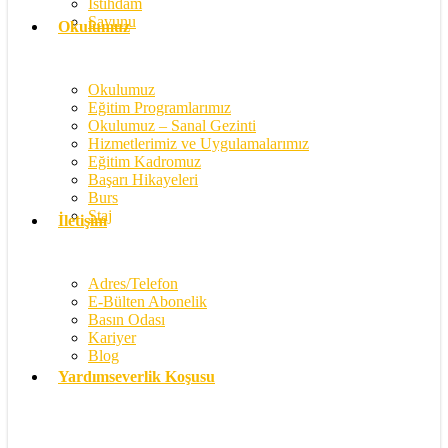
İstihdam
Savunu
Okulumuz
Okulumuz
Eğitim Programlarımız
Okulumuz – Sanal Gezinti
Hizmetlerimiz ve Uygulamalarımız
Eğitim Kadromuz
Başarı Hikayeleri
Burs
Staj
İletişim
Adres/Telefon
E-Bülten Abonelik
Basın Odası
Kariyer
Blog
Yardımseverlik Koşusu