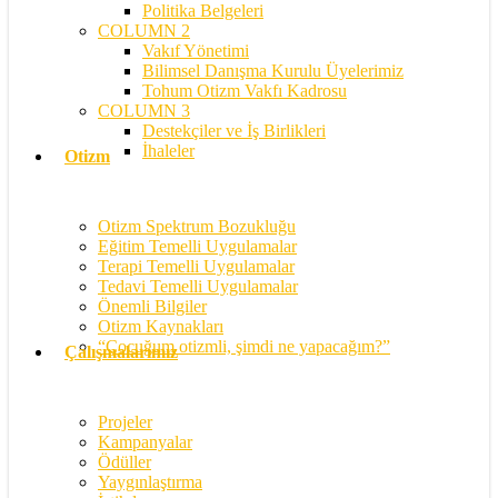
Politika Belgeleri
COLUMN 2
Vakıf Yönetimi
Bilimsel Danışma Kurulu Üyelerimiz
Tohum Otizm Vakfı Kadrosu
COLUMN 3
Destekçiler ve İş Birlikleri
İhaleler
Otizm
Otizm Spektrum Bozukluğu
Eğitim Temelli Uygulamalar
Terapi Temelli Uygulamalar
Tedavi Temelli Uygulamalar
Önemli Bilgiler
Otizm Kaynakları
“Çocuğum otizmli, şimdi ne yapacağım?”
Çalışmalarımız
Projeler
Kampanyalar
Ödüller
Yaygınlaştırma