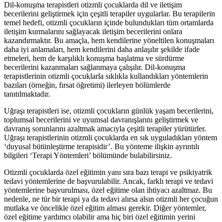
Dil-konuşma terapistleri otizmli çocuklarda dil ve iletişim
becerilerini geliştirmek için çeşitli terapiler uygularlar. Bu terapilerin
temel hedefi, otizmli çocukların içinde bulundukları tüm ortamlarda
iletişim kurmalarını sağlayacak iletişim becerilerini onlara
kazandırmaktır. Bu amaçla, hem kendilerine yöneltilen konuşmaları
daha iyi anlamaları, hem kendilerini daha anlaşılır şekilde ifade
etmeleri, hem de karşılıklı konuşma başlatma ve sürdürme
becerilerini kazanmaları sağlanmaya çalışılır. Dil-konuşma
terapistlerinin otizmli çocuklarla sıklıkla kullandıkları yöntemlerin
bazıları (örneğin, fırsat öğretimi) ilerleyen bölümlerde
tanıtılmaktadır.
Uğraşı terapistleri ise, otizmli çocukların günlük yaşam becerilerini,
toplumsal becerilerini ve uyumsal davranışlarını geliştirmek ve
davranış sorunlarını azaltmak amacıyla çeşitli terapiler yürütürler.
Uğraşı terapistlerinin otizmli çocuklarda en sık uyguladıkları yöntem
‘duyusal bütünleştirme terapisidir’. Bu yönteme ilişkin ayrıntılı
bilgileri ‘Terapi Yöntemleri’ bölümünde bulabilirsiniz.
Otizmli çocuklarda özel eğitimin yanı sıra bazı terapi ve psikiyatrik
tedavi yöntemlerine de başvurulabilir. Ancak, farklı terapi ve tedavi
yöntemlerine başvurulması, özel eğitime olan ihtiyacı azaltmaz. Bu
nedenle, ne tür bir terapi ya da tedavi alırsa alsın otizmli her çocuğun
mutlaka ve öncelikle özel eğitim alması gerekir. Diğer yöntemler,
özel eğitime yardımcı olabilir ama hiç biri özel eğitimin yerini