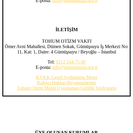
E-posta:
info@tohumotizm.org.tr
İLETİŞİM
TOHUM OTİZM VAKFI
Ömer Avni Mahallesi, Dümen Sokak, Gümüşsuyu İş Merkezi No:
11, Kat: 1, Daire: 4 Gümüşsuyu / Beyoğlu – İstanbul
Tel:
0212 244 75 00
E-posta:
info@tohumotizm.org.tr
KVKK Genel Aydınlatma Metni
Bağışçı Hakları Beyannamemiz
Tohum Otizm Mobil Uygulaması Gizlilik Sözleşmesi
ÜYE OLUNAN KURUMLAR