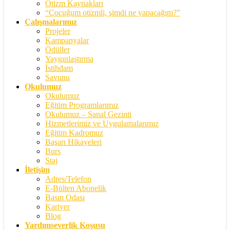
Otizm Kaynakları
“Çocuğum otizmli, şimdi ne yapacağım?”
Çalışmalarımız
Projeler
Kampanyalar
Ödüller
Yaygınlaştırma
İstihdam
Savunu
Okulumuz
Okulumuz
Eğitim Programlarımız
Okulumuz – Sanal Gezinti
Hizmetlerimiz ve Uygulamalarımız
Eğitim Kadromuz
Başarı Hikayeleri
Burs
Staj
İletişim
Adres/Telefon
E-Bülten Abonelik
Basın Odası
Kariyer
Blog
Yardımseverlik Koşusu