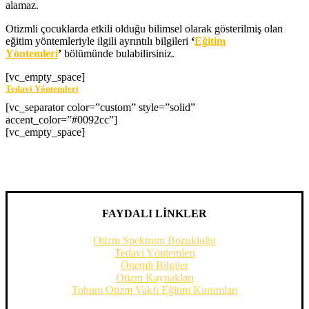
alamaz.
Otizmli çocuklarda etkili olduğu bilimsel olarak gösterilmiş olan
eğitim yöntemleriyle ilgili ayrıntılı bilgileri
‘
Eğitim
Yöntemleri
’
bölümünde bulabilirsiniz.
[vc_empty_space]
Tedavi Yöntemleri
[vc_separator color=”custom” style=”solid”
accent_color=”#0092cc”]
[vc_empty_space]
FAYDALI LİNKLER
Otizm Spektrum Bozukluğu
Tedavi Yöntemleri
Önemli Bilgiler
Otizm Kaynakları
Tohum Otizm Vakfı Eğitim Kurumları