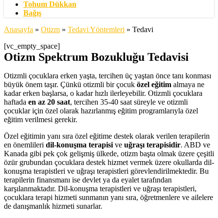
Tohum Dükkan
Bağış
Anasayfa
»
Otizm
»
Tedavi Yöntemleri
»
Tedavi
[vc_empty_space]
Otizm Spektrum Bozukluğu Tedavisi
Otizmli çocuklara erken yaşta, tercihen üç yaştan önce tanı konması
büyük önem taşır. Çünkü otizmli bir çocuk
özel eğitim
almaya ne
kadar erken başlarsa, o kadar hızlı ilerleyebilir. Otizmli çocuklara
haftada
en az 20 saat
, tercihen 35-40 saat süreyle ve otizmli
çocuklar için özel olarak hazırlanmış eğitim programlarıyla özel
eğitim verilmesi gerekir.
Özel eğitimin yanı sıra özel eğitime destek olarak verilen terapilerin
en önemlileri
dil-konuşma terapisi
ve
uğraşı terapisidir
. ABD ve
Kanada gibi pek çok gelişmiş ülkede, otizm başta olmak üzere çeşitli
özür grubundan çocuklara destek hizmet vermek üzere okullarda dil-
konuşma terapistleri ve uğraşı terapistleri görevlendirilmektedir. Bu
terapilerin finansmanı ise devlet ya da eyalet tarafından
karşılanmaktadır. Dil-konuşma terapistleri ve uğraşı terapistleri,
çocuklara terapi hizmeti sunmanın yanı sıra, öğretmenlere ve ailelere
de danışmanlık hizmeti sunarlar.