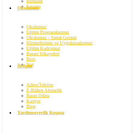
İstihdam
Savunu
Okulumuz
Okulumuz
Eğitim Programlarımız
Okulumuz – Sanal Gezinti
Hizmetlerimiz ve Uygulamalarımız
Eğitim Kadromuz
Başarı Hikayeleri
Burs
Staj
İletişim
Adres/Telefon
E-Bülten Abonelik
Basın Odası
Kariyer
Blog
Yardımseverlik Koşusu