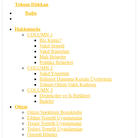
Tohum Dükkan
Bağış
search
Hakkımızda
COLUMN 1
Biz Kimiz?
Vakıf Senedi
Vakıf Raporları
Mali Belgeler
Politika Belgeleri
COLUMN 2
Vakıf Yönetimi
Bilimsel Danışma Kurulu Üyelerimiz
Tohum Otizm Vakfı Kadrosu
COLUMN 3
Destekçiler ve İş Birlikleri
İhaleler
Otizm
Otizm Spektrum Bozukluğu
Eğitim Temelli Uygulamalar
Terapi Temelli Uygulamalar
Tedavi Temelli Uygulamalar
Önemli Bilgiler