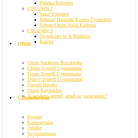
Politika Belgeleri
COLUMN 2
Vakıf Yönetimi
Bilimsel Danışma Kurulu Üyelerimiz
Tohum Otizm Vakfı Kadrosu
COLUMN 3
Destekçiler ve İş Birlikleri
İhaleler
Otizm
Otizm Spektrum Bozukluğu
Eğitim Temelli Uygulamalar
Terapi Temelli Uygulamalar
Tedavi Temelli Uygulamalar
Önemli Bilgiler
Otizm Kaynakları
“Çocuğum otizmli, şimdi ne yapacağım?”
Çalışmalarımız
Projeler
Kampanyalar
Ödüller
Yaygınlaştırma