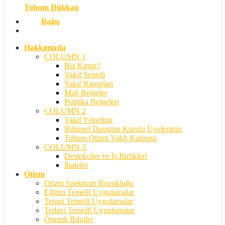
Tohum Dükkan
Bağış
search
Hakkımızda
COLUMN 1
Biz Kimiz?
Vakıf Senedi
Vakıf Raporları
Mali Belgeler
Politika Belgeleri
COLUMN 2
Vakıf Yönetimi
Bilimsel Danışma Kurulu Üyelerimiz
Tohum Otizm Vakfı Kadrosu
COLUMN 3
Destekçiler ve İş Birlikleri
İhaleler
Otizm
Otizm Spektrum Bozukluğu
Eğitim Temelli Uygulamalar
Terapi Temelli Uygulamalar
Tedavi Temelli Uygulamalar
Önemli Bilgiler