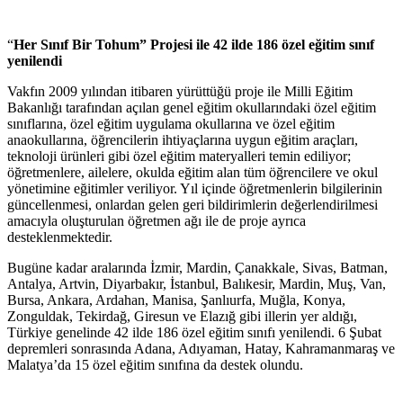
“
Her Sınıf Bir Tohum” Projesi ile 42 ilde 186 özel eğitim sınıf
yenilendi
Vakfın 2009 yılından itibaren yürüttüğü proje ile Milli Eğitim
Bakanlığı tarafından açılan genel eğitim okullarındaki özel eğitim
sınıflarına, özel eğitim uygulama okullarına ve özel eğitim
anaokullarına, öğrencilerin ihtiyaçlarına uygun eğitim araçları,
teknoloji ürünleri gibi özel eğitim materyalleri temin ediliyor;
öğretmenlere, ailelere, okulda eğitim alan tüm öğrencilere ve okul
yönetimine eğitimler veriliyor. Yıl içinde öğretmenlerin bilgilerinin
güncellenmesi, onlardan gelen geri bildirimlerin değerlendirilmesi
amacıyla oluşturulan öğretmen ağı ile de proje ayrıca
desteklenmektedir.
Bugüne kadar aralarında İzmir, Mardin, Çanakkale, Sivas, Batman,
Antalya, Artvin, Diyarbakır, İstanbul, Balıkesir, Mardin, Muş, Van,
Bursa, Ankara, Ardahan, Manisa, Şanlıurfa, Muğla, Konya,
Zonguldak, Tekirdağ, Giresun ve Elazığ gibi illerin yer aldığı,
Türkiye genelinde 42 ilde 186 özel eğitim sınıfı yenilendi. 6 Şubat
depremleri sonrasında Adana, Adıyaman, Hatay, Kahramanmaraş ve
Malatya’da 15 özel eğitim sınıfına da destek olundu.