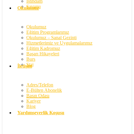
İstihdam
Savunu
Okulumuz
Okulumuz
Eğitim Programlarımız
Okulumuz – Sanal Gezinti
Hizmetlerimiz ve Uygulamalarımız
Eğitim Kadromuz
Başarı Hikayeleri
Burs
Staj
İletişim
Adres/Telefon
E-Bülten Abonelik
Basın Odası
Kariyer
Blog
Yardımseverlik Koşusu