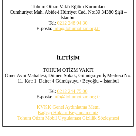
Tohum Otizm Vakfı Eğitim Kurumları
Cumhuriyet Mah. Abide-i Hürriyet Cad. No:39 34380 Şişli –
İstanbul
Tel:
0212 248 94 30
E-posta:
info@tohumotizm.org.tr
İLETİŞİM
TOHUM OTİZM VAKFI
Ömer Avni Mahallesi, Dümen Sokak, Gümüşsuyu İş Merkezi No:
11, Kat: 1, Daire: 4 Gümüşsuyu / Beyoğlu – İstanbul
Tel:
0212 244 75 00
E-posta:
info@tohumotizm.org.tr
KVKK Genel Aydınlatma Metni
Bağışçı Hakları Beyannamemiz
Tohum Otizm Mobil Uygulaması Gizlilik Sözleşmesi