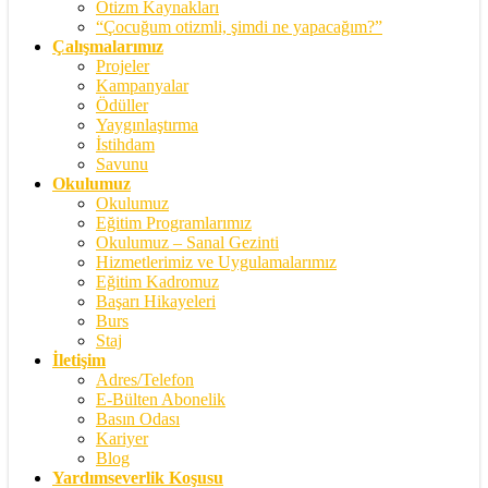
Otizm Kaynakları
“Çocuğum otizmli, şimdi ne yapacağım?”
Çalışmalarımız
Projeler
Kampanyalar
Ödüller
Yaygınlaştırma
İstihdam
Savunu
Okulumuz
Okulumuz
Eğitim Programlarımız
Okulumuz – Sanal Gezinti
Hizmetlerimiz ve Uygulamalarımız
Eğitim Kadromuz
Başarı Hikayeleri
Burs
Staj
İletişim
Adres/Telefon
E-Bülten Abonelik
Basın Odası
Kariyer
Blog
Yardımseverlik Koşusu