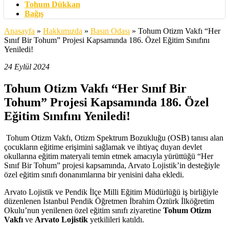
Tohum Dükkan
Bağış
Anasayfa
»
Hakkımızda
»
Basın Odası
»
Tohum Otizm Vakfı “Her
Sınıf Bir Tohum” Projesi Kapsamında 186. Özel Eğitim Sınıfını
Yeniledi!
24 Eylül 2024
Tohum Otizm Vakfı “Her Sınıf Bir
Tohum” Projesi
Kapsamında 186.
Özel
Eğitim Sınıfını Yeniledi
!
Tohum Otizm Vakfı, Otizm Spektrum Bozukluğu (OSB) tanısı alan
çocukların eğitime erişimini sağlamak ve ihtiyaç duyan devlet
okullarına eğitim materyali temin etmek amacıyla yürüttüğü “Her
Sınıf Bir Tohum” projesi kapsamında, Arvato Lojistik’in desteğiyle
özel eğitim sınıfı donanımlarına bir yenisini daha ekledi.
Arvato Lojistik ve Pendik İlçe Milli Eğitim Müdürlüğü iş birliğiyle
düzenlenen İstanbul Pendik Öğretmen İbrahim Öztürk İlköğretim
Okulu’nun yenilenen özel eğitim sınıfı ziyaretine
Tohum Otizm
Vakfı
ve
Arvato Lojistik
yetkilileri katıldı.