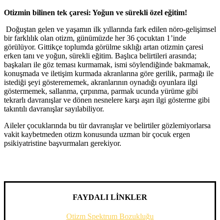
Otizmin bilinen tek çaresi: Yoğun ve sürekli özel eğitim!
Doğuştan gelen ve yaşamın ilk yıllarında fark edilen nöro-gelişimsel
bir farklılık olan otizm, günümüzde her 36 çocuktan 1’inde
görülüyor. Gittikçe toplumda görülme sıklığı artan otizmin çaresi
erken tanı ve yoğun, sürekli eğitim. Başlıca belirtileri arasında;
başkaları ile göz teması kurmamak, ismi söylendiğinde bakmamak,
konuşmada ve iletişim kurmada akranlarına göre gerilik, parmağı ile
istediği şeyi gösterememek, akranlarının oynadığı oyunlara ilgi
göstermemek, sallanma, çırpınma, parmak ucunda yürüme gibi
tekrarlı davranışlar ve dönen nesnelere karşı aşırı ilgi gösterme gibi
takıntılı davranışlar sayılabiliyor.
Aileler çocuklarında bu tür davranışlar ve belirtiler gözlemiyorlarsa
vakit kaybetmeden otizm konusunda uzman bir çocuk ergen
psikiyatristine başvurmaları gerekiyor.
FAYDALI LİNKLER
Otizm Spektrum Bozukluğu