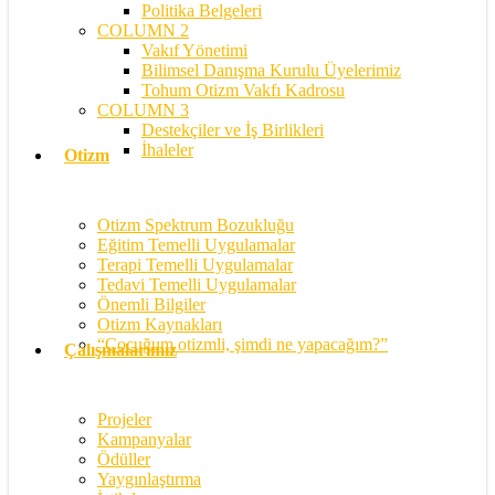
Politika Belgeleri
COLUMN 2
Vakıf Yönetimi
Bilimsel Danışma Kurulu Üyelerimiz
Tohum Otizm Vakfı Kadrosu
COLUMN 3
Destekçiler ve İş Birlikleri
İhaleler
Otizm
Otizm Spektrum Bozukluğu
Eğitim Temelli Uygulamalar
Terapi Temelli Uygulamalar
Tedavi Temelli Uygulamalar
Önemli Bilgiler
Otizm Kaynakları
“Çocuğum otizmli, şimdi ne yapacağım?”
Çalışmalarımız
Projeler
Kampanyalar
Ödüller
Yaygınlaştırma