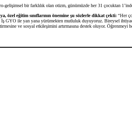
ro-gelişimsel bir farklılık olan otizm, günümüzde her 31 çocuktan 1’ind
zel eğitim sınıflarının önemine şu sözlerle dikkat çekti:
“Her çoc
 İş GYO ile yan yana yürümekten mutluluk duyuyoruz. Bireysel ihtiyaçla
ştirmesine ve sosyal etkileşimini artırmasına destek oluyor. Öğrenmeyi 