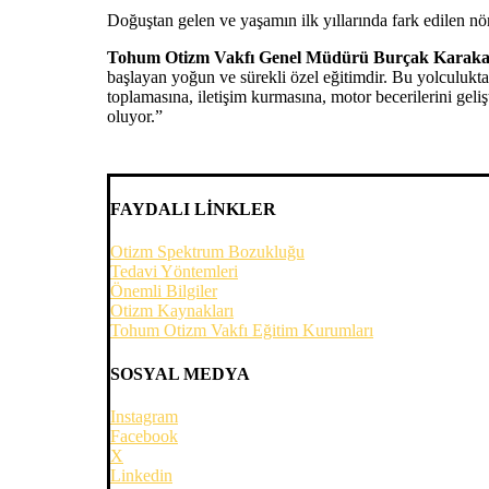
Doğuştan gelen ve yaşamın ilk yıllarında fark edilen nö
Tohum Otizm Vakfı Genel Müdürü Burçak Karakaya, ö
başlayan yoğun ve sürekli özel eğitimdir. Bu yolculukta
toplamasına, iletişim kurmasına, motor becerilerini geli
oluyor.”
FAYDALI LİNKLER
Otizm Spektrum Bozukluğu
Tedavi Yöntemleri
Önemli Bilgiler
Otizm Kaynakları
Tohum Otizm Vakfı Eğitim Kurumları
SOSYAL MEDYA
Instagram
Facebook
X
Linkedin