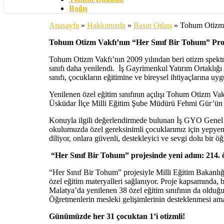
Bağış
Anasayfa
»
Hakkımızda
»
Basın Odası
»
Tohum Otizm V
Tohum Otizm Vakfı’nın “Her Sınıf Bir Tohum” Projes
Tohum Otizm Vakfı’nın 2009 yılından beri otizm spektr
sınıfı daha yenilendi. İş Gayrimenkul Yatırım Ortaklığı
sınıfı, çocukların eğitimine ve bireysel ihtiyaçlarına 
Yenilenen özel eğitim sınıfının açılışı Tohum Otizm 
Üsküdar İlçe Milli Eğitim Şube Müdürü Fehmi Gür’ün kat
Konuyla ilgili değerlendirmede bulunan İş GYO Genel
okulumuzda özel gereksinimli çocuklarımız için yepyeni 
diliyor, onlara güvenli, destekleyici ve sevgi dolu bir
“Her Sınıf Bir Tohum” projesinde yeni adım: 214. öze
“Her Sınıf Bir Tohum” projesiyle Milli Eğitim Bakanlığı’
özel eğitim materyalleri sağlanıyor. Proje kapsamında,
Malatya’da yenilenen 38 özel eğitim sınıfının da olduğu p
Öğretmenlerin mesleki gelişimlerinin desteklenmesi amac
Günümüzde her 31 çocuktan 1’i otizmli!