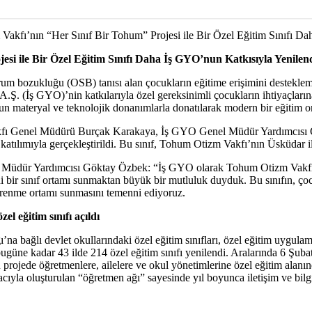
akfı’nın “Her Sınıf Bir Tohum” Projesi ile Bir Özel Eğitim Sınıfı Da
i ile Bir Özel Eğitim Sınıfı Daha İş GYO’nun Katkısıyla Yenilend
um bozukluğu (OSB) tanısı alan çocukların eğitime erişimini desteklem
 A.Ş. (İş GYO)’nin katkılarıyla özel gereksinimli çocukların ihtiyaçla
uygun materyal ve teknolojik donanımlarla donatılarak modern bir eğitim 
Vakfı Genel Müdürü Burçak Karakaya, İş GYO Genel Müdür Yardımcısı G
ılımıyla gerçekleştirildi. Bu sınıf, Tohum Otizm Vakfı’nın Üsküdar ilç
 Müdür Yardımcısı Göktay Özbek: “İş GYO olarak Tohum Otizm Vakfı’
bir sınıf ortamı sunmaktan büyük bir mutluluk duyduk. Bu sınıfın, çocuk
 öğrenme ortamı sunmasını temenni ediyoruz.
l eğitim sınıfı açıldı
na bağlı devlet okullarındaki özel eğitim sınıfları, özel eğitim uygulam
 bugüne kadar 43 ilde 214 özel eğitim sınıfı yenilendi. Aralarında 6 
rojede öğretmenlere, ailelere ve okul yönetimlerine özel eğitim alanında 
ıyla oluşturulan “öğretmen ağı” sayesinde yıl boyunca iletişim ve bilg