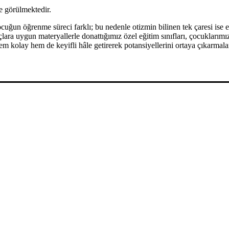
e görülmektedir.
uğun öğrenme süreci farklı; bu nedenle otizmin bilinen tek çaresi ise e
ra uygun materyallerle donattığımız özel eğitim sınıfları, çocuklarımız
hem kolay hem de keyifli hâle getirerek potansiyellerini ortaya çıkarmal