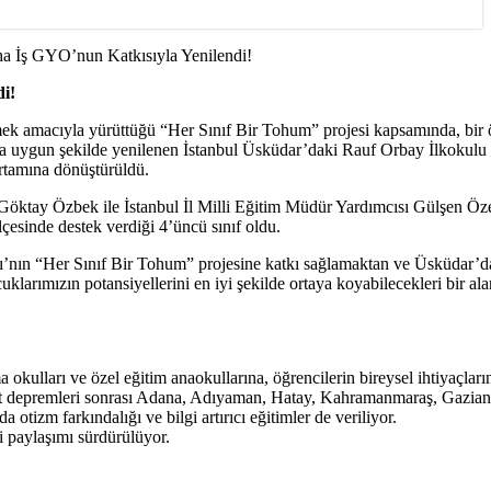
ha İş GYO’nun Katkısıyla Yenilendi!
i!
ek amacıyla yürüttüğü “Her Sınıf Bir Tohum” projesi kapsamında, bir 
rına uygun şekilde yenilenen İstanbul Üsküdar’daki Rauf Orbay İlkokulu 
ortamına dönüştürüldü.
öktay Özbek ile İstanbul İl Milli Eğitim Müdür Yardımcısı Gülşen Öz
esinde destek verdiği 4’üncü sınıf oldu.
nın “Her Sınıf Bir Tohum” projesine katkı sağlamaktan ve Üsküdar’d
larımızın potansiyellerini en iyi şekilde ortaya koyabilecekleri bir al
a okulları ve özel eğitim anaokullarına, öğrencilerin bireysel ihtiyaçlar
Şubat depremleri sonrası Adana, Adıyaman, Hatay, Kahramanmaraş, Gazian
otizm farkındalığı ve bilgi artırıcı eğitimler de veriliyor.
i paylaşımı sürdürülüyor.