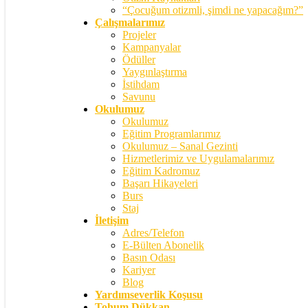
“Çocuğum otizmli, şimdi ne yapacağım?”
Çalışmalarımız
Projeler
Kampanyalar
Ödüller
Yaygınlaştırma
İstihdam
Savunu
Okulumuz
Okulumuz
Eğitim Programlarımız
Okulumuz – Sanal Gezinti
Hizmetlerimiz ve Uygulamalarımız
Eğitim Kadromuz
Başarı Hikayeleri
Burs
Staj
İletişim
Adres/Telefon
E-Bülten Abonelik
Basın Odası
Kariyer
Blog
Yardımseverlik Koşusu
Tohum Dükkan