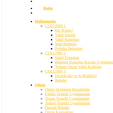
Bağış
search
Hakkımızda
COLUMN 1
Biz Kimiz?
Vakıf Senedi
Vakıf Raporları
Mali Belgeler
Politika Belgeleri
COLUMN 2
Vakıf Yönetimi
Bilimsel Danışma Kurulu Üyelerimi
Tohum Otizm Vakfı Kadrosu
COLUMN 3
Destekçiler ve İş Birlikleri
İhaleler
Otizm
Otizm Spektrum Bozukluğu
Eğitim Temelli Uygulamalar
Terapi Temelli Uygulamalar
Tedavi Temelli Uygulamalar
Önemli Bilgiler
Otizm Kaynakları