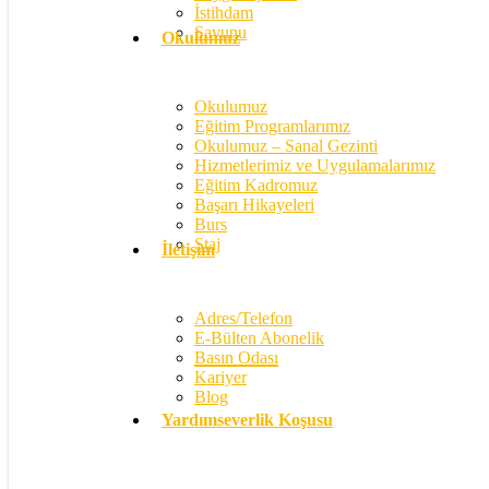
İstihdam
Savunu
Okulumuz
Okulumuz
Eğitim Programlarımız
Okulumuz – Sanal Gezinti
Hizmetlerimiz ve Uygulamalarımız
Eğitim Kadromuz
Başarı Hikayeleri
Burs
Staj
İletişim
Adres/Telefon
E-Bülten Abonelik
Basın Odası
Kariyer
Blog
Yardımseverlik Koşusu