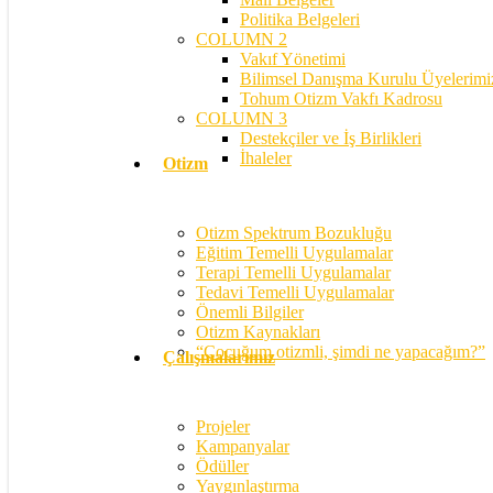
Politika Belgeleri
COLUMN 2
Vakıf Yönetimi
Bilimsel Danışma Kurulu Üyelerimi
Tohum Otizm Vakfı Kadrosu
COLUMN 3
Destekçiler ve İş Birlikleri
İhaleler
Otizm
Otizm Spektrum Bozukluğu
Eğitim Temelli Uygulamalar
Terapi Temelli Uygulamalar
Tedavi Temelli Uygulamalar
Önemli Bilgiler
Otizm Kaynakları
“Çocuğum otizmli, şimdi ne yapacağım?”
Çalışmalarımız
Projeler
Kampanyalar
Ödüller
Yaygınlaştırma