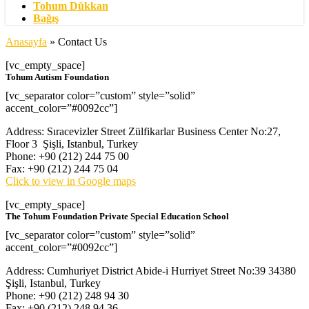
Tohum Dükkan
Bağış
Anasayfa
»
Contact Us
[vc_empty_space]
Tohum Autism Foundation
[vc_separator color=”custom” style=”solid”
accent_color=”#0092cc”]
Address: Sıracevizler Street Zülfikarlar Business Center No:27,
Floor 3 Şişli, Istanbul, Turkey
Phone: +90 (212) 244 75 00
Fax: +90 (212) 244 75 04
Click to view in Google maps
[vc_empty_space]
The Tohum Foundation Private Special Education School
[vc_separator color=”custom” style=”solid”
accent_color=”#0092cc”]
Address: Cumhuriyet District Abide-i Hurriyet Street No:39 34380
Şişli, Istanbul, Turkey
Phone: +90 (212) 248 94 30
Fax: +90 (212) 248 94 36