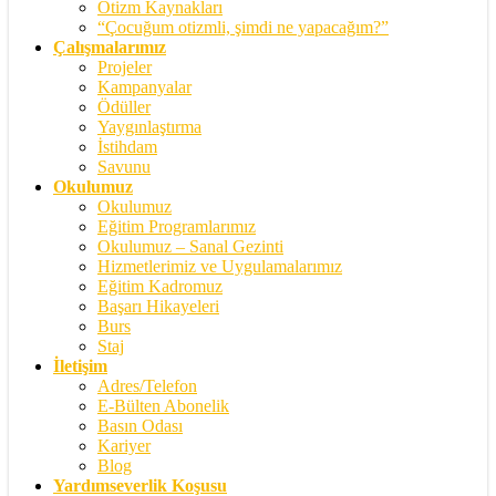
Otizm Kaynakları
“Çocuğum otizmli, şimdi ne yapacağım?”
Çalışmalarımız
Projeler
Kampanyalar
Ödüller
Yaygınlaştırma
İstihdam
Savunu
Okulumuz
Okulumuz
Eğitim Programlarımız
Okulumuz – Sanal Gezinti
Hizmetlerimiz ve Uygulamalarımız
Eğitim Kadromuz
Başarı Hikayeleri
Burs
Staj
İletişim
Adres/Telefon
E-Bülten Abonelik
Basın Odası
Kariyer
Blog
Yardımseverlik Koşusu