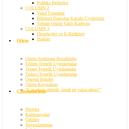
Politika Belgeleri
COLUMN 2
Vakıf Yönetimi
Bilimsel Danışma Kurulu Üyelerimiz
Tohum Otizm Vakfı Kadrosu
COLUMN 3
Destekçiler ve İş Birlikleri
İhaleler
Otizm
Otizm Spektrum Bozukluğu
Eğitim Temelli Uygulamalar
Terapi Temelli Uygulamalar
Tedavi Temelli Uygulamalar
Önemli Bilgiler
Otizm Kaynakları
“Çocuğum otizmli, şimdi ne yapacağım?”
Çalışmalarımız
Projeler
Kampanyalar
Ödüller
Yaygınlaştırma