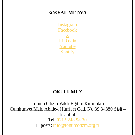
SOSYAL MEDYA
Instagram
Facebook
X
Linkedin
Youtube
Spotify
OKULUMUZ
Tohum Otizm Vakfı Eğitim Kurumları
Cumhuriyet Mah. Abide-i Hürriyet Cad. No:39 34380 Şişli –
İstanbul
Tel:
0212 248 94 30
E-posta:
info@tohumotizm.org.tr