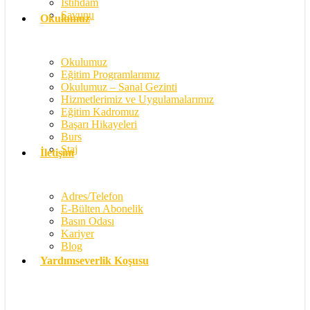
İstihdam
Savunu
Okulumuz
Okulumuz
Eğitim Programlarımız
Okulumuz – Sanal Gezinti
Hizmetlerimiz ve Uygulamalarımız
Eğitim Kadromuz
Başarı Hikayeleri
Burs
Staj
İletişim
Adres/Telefon
E-Bülten Abonelik
Basın Odası
Kariyer
Blog
Yardımseverlik Koşusu