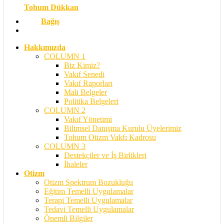
Tohum Dükkan
Bağış
search
Hakkımızda
COLUMN 1
Biz Kimiz?
Vakıf Senedi
Vakıf Raporları
Mali Belgeler
Politika Belgeleri
COLUMN 2
Vakıf Yönetimi
Bilimsel Danışma Kurulu Üyelerimiz
Tohum Otizm Vakfı Kadrosu
COLUMN 3
Destekçiler ve İş Birlikleri
İhaleler
Otizm
Otizm Spektrum Bozukluğu
Eğitim Temelli Uygulamalar
Terapi Temelli Uygulamalar
Tedavi Temelli Uygulamalar
Önemli Bilgiler