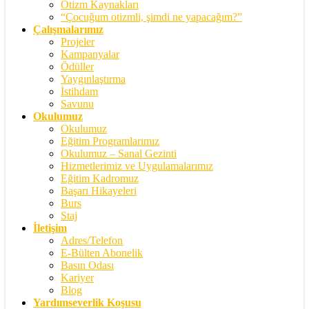
Otizm Kaynakları
“Çocuğum otizmli, şimdi ne yapacağım?”
Çalışmalarımız
Projeler
Kampanyalar
Ödüller
Yaygınlaştırma
İstihdam
Savunu
Okulumuz
Okulumuz
Eğitim Programlarımız
Okulumuz – Sanal Gezinti
Hizmetlerimiz ve Uygulamalarımız
Eğitim Kadromuz
Başarı Hikayeleri
Burs
Staj
İletişim
Adres/Telefon
E-Bülten Abonelik
Basın Odası
Kariyer
Blog
Yardımseverlik Koşusu