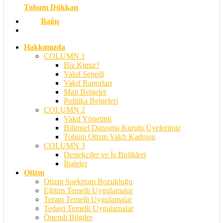
Tohum Dükkan
Bağış
search
Hakkımızda
COLUMN 1
Biz Kimiz?
Vakıf Senedi
Vakıf Raporları
Mali Belgeler
Politika Belgeleri
COLUMN 2
Vakıf Yönetimi
Bilimsel Danışma Kurulu Üyelerimiz
Tohum Otizm Vakfı Kadrosu
COLUMN 3
Destekçiler ve İş Birlikleri
İhaleler
Otizm
Otizm Spektrum Bozukluğu
Eğitim Temelli Uygulamalar
Terapi Temelli Uygulamalar
Tedavi Temelli Uygulamalar
Önemli Bilgiler