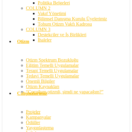
Politika Belgeleri
COLUMN 2
Vakıf Yönetimi
Bilimsel Danışma Kurulu Üyelerimiz
Tohum Otizm Vakfı Kadrosu
COLUMN 3
Destekçiler ve İş Birlikleri
İhaleler
Otizm
Otizm Spektrum Bozukluğu
Eğitim Temelli Uygulamalar
Terapi Temelli Uygulamalar
Tedavi Temelli Uygulamalar
Önemli Bilgiler
Otizm Kaynakları
“Çocuğum otizmli, şimdi ne yapacağım?”
Çalışmalarımız
Projeler
Kampanyalar
Ödüller
Yaygınlaştırma