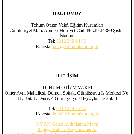
OKULUMUZ
Tohum Otizm Vakfı Eğitim Kurumları
Cumhuriyet Mah. Abide-i Hürriyet Cad. No:39 34380 Şişli –
İstanbul
Tel:
0212 248 94 30
E-posta:
info@tohumotizm.org.tr
İLETİŞİM
TOHUM OTİZM VAKFI
Ömer Avni Mahallesi, Dümen Sokak, Gümüşsuyu İş Merkezi No:
11, Kat: 1, Daire: 4 Gümüşsuyu / Beyoğlu – İstanbul
Tel:
0212 244 75 00
E-posta:
info@tohumotizm.org.tr
KVKK Genel Aydınlatma Metni
Bağışçı Hakları Beyannamemiz