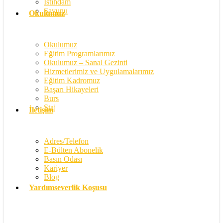
İstihdam
Savunu
Okulumuz
Okulumuz
Eğitim Programlarımız
Okulumuz – Sanal Gezinti
Hizmetlerimiz ve Uygulamalarımız
Eğitim Kadromuz
Başarı Hikayeleri
Burs
Staj
İletişim
Adres/Telefon
E-Bülten Abonelik
Basın Odası
Kariyer
Blog
Yardımseverlik Koşusu