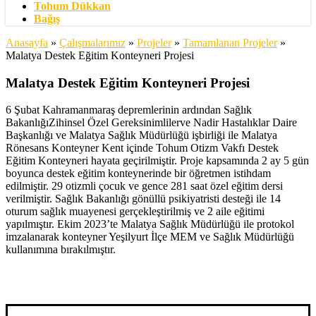
Tohum Dükkan
Bağış
Anasayfa
»
Çalışmalarımız
»
Projeler
»
Tamamlanan Projeler
»
Malatya Destek Eğitim Konteyneri Projesi
Malatya Destek Eğitim Konteyneri Projesi
6 Şubat Kahramanmaraş depremlerinin ardından Sağlık
BakanlığıZihinsel Özel Gereksinimlilerve Nadir Hastalıklar Daire
Başkanlığı ve Malatya Sağlık Müdürlüğü işbirliği ile Malatya
Rönesans Konteyner Kent içinde Tohum Otizm Vakfı Destek
Eğitim Konteyneri hayata geçirilmiştir. Proje kapsamında 2 ay 5 gün
boyunca destek eğitim konteynerinde bir öğretmen istihdam
edilmiştir. 29 otizmli çocuk ve gence 281 saat özel eğitim dersi
verilmiştir. Sağlık Bakanlığı gönüllü psikiyatristi desteği ile 14
oturum sağlık muayenesi gerçekleştirilmiş ve 2 aile eğitimi
yapılmıştır. Ekim 2023’te Malatya Sağlık Müdürlüğü ile protokol
imzalanarak konteyner Yeşilyurt İlçe MEM ve Sağlık Müdürlüğü
kullanımına bırakılmıştır.