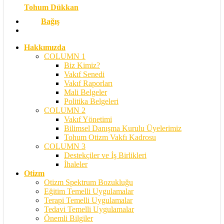
Tohum Dükkan
Bağış
search
Hakkımızda
COLUMN 1
Biz Kimiz?
Vakıf Senedi
Vakıf Raporları
Mali Belgeler
Politika Belgeleri
COLUMN 2
Vakıf Yönetimi
Bilimsel Danışma Kurulu Üyelerimiz
Tohum Otizm Vakfı Kadrosu
COLUMN 3
Destekçiler ve İş Birlikleri
İhaleler
Otizm
Otizm Spektrum Bozukluğu
Eğitim Temelli Uygulamalar
Terapi Temelli Uygulamalar
Tedavi Temelli Uygulamalar
Önemli Bilgiler