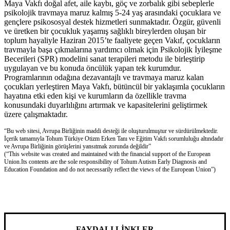
Maya Vakfı doğal afet, aile kaybı, göç ve zorbalık gibi sebeplerle
psikolojik travmaya maruz kalmış 5-24 yaş arasındaki çocuklara ve
gençlere psikososyal destek hizmetleri sunmaktadır. Özgür, güvenli
ve üretken bir çocukluk yaşamış sağlıklı bireylerden oluşan bir
toplum hayaliyle Haziran 2015’te faaliyete geçen Vakıf, çocukların
travmayla başa çıkmalarına yardımcı olmak için Psikolojik İyileşme
Becerileri (SPR) modelini sanat terapileri metodu ile birleştirip
uygulayan ve bu konuda öncülük yapan tek kurumdur.
Programlarının odağına dezavantajlı ve travmaya maruz kalan
çocukları yerleştiren Maya Vakfı, bütüncül bir yaklaşımla çocukların
hayatına etki eden kişi ve kurumların da özellikle travma
konusundaki duyarlılığını artırmak ve kapasitelerini geliştirmek
üzere çalışmaktadır.
“Bu web sitesi, Avrupa Birliğinin maddi desteği ile oluşturulmuştur ve sürdürülmektedir.
İçerik tamamıyla Tohum Türkiye Otizm Erken Tanı ve Eğitim Vakfı sorumluluğu altındadır
ve Avrupa Birliğinin görüşlerini yansıtmak zorunda değildir”
(“This website was created and maintained with the financial support of the European
Union.Its contents are the sole responsibility of Tohum Autism Early Diagnosis and
Education Foundation and do not necessarily reflect the views of the European Union”)
FAYDALI LİNKLER