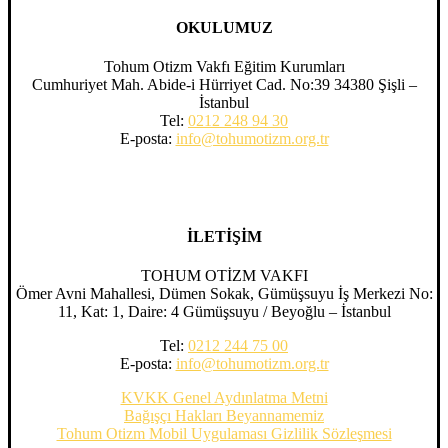
OKULUMUZ
Tohum Otizm Vakfı Eğitim Kurumları
Cumhuriyet Mah. Abide-i Hürriyet Cad. No:39 34380 Şişli –
İstanbul
Tel:
0212 248 94 30
E-posta:
info@tohumotizm.org.tr
İLETİŞİM
TOHUM OTİZM VAKFI
Ömer Avni Mahallesi, Dümen Sokak, Gümüşsuyu İş Merkezi No:
11, Kat: 1, Daire: 4 Gümüşsuyu / Beyoğlu – İstanbul
Tel:
0212 244 75 00
E-posta:
info@tohumotizm.org.tr
KVKK Genel Aydınlatma Metni
Bağışçı Hakları Beyannamemiz
Tohum Otizm Mobil Uygulaması Gizlilik Sözleşmesi