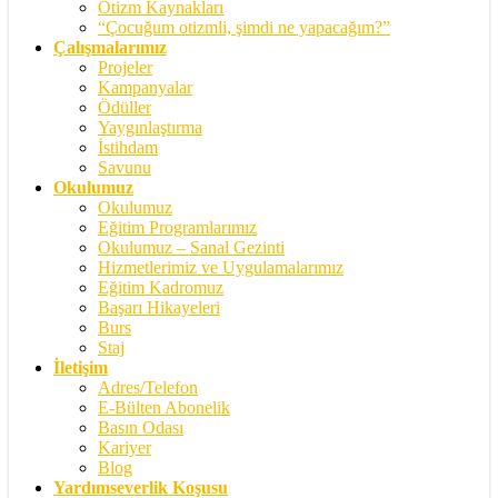
Otizm Kaynakları
“Çocuğum otizmli, şimdi ne yapacağım?”
Çalışmalarımız
Projeler
Kampanyalar
Ödüller
Yaygınlaştırma
İstihdam
Savunu
Okulumuz
Okulumuz
Eğitim Programlarımız
Okulumuz – Sanal Gezinti
Hizmetlerimiz ve Uygulamalarımız
Eğitim Kadromuz
Başarı Hikayeleri
Burs
Staj
İletişim
Adres/Telefon
E-Bülten Abonelik
Basın Odası
Kariyer
Blog
Yardımseverlik Koşusu