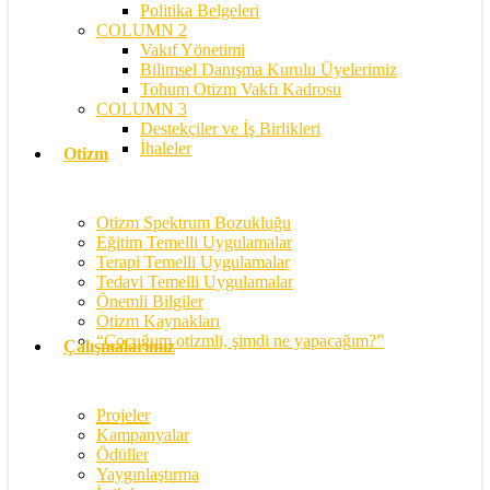
Politika Belgeleri
COLUMN 2
Vakıf Yönetimi
Bilimsel Danışma Kurulu Üyelerimiz
Tohum Otizm Vakfı Kadrosu
COLUMN 3
Destekçiler ve İş Birlikleri
İhaleler
Otizm
Otizm Spektrum Bozukluğu
Eğitim Temelli Uygulamalar
Terapi Temelli Uygulamalar
Tedavi Temelli Uygulamalar
Önemli Bilgiler
Otizm Kaynakları
“Çocuğum otizmli, şimdi ne yapacağım?”
Çalışmalarımız
Projeler
Kampanyalar
Ödüller
Yaygınlaştırma