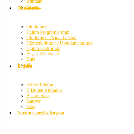
İstihdam
Savunu
Okulumuz
Okulumuz
Eğitim Programlarımız
Okulumuz – Sanal Gezinti
Hizmetlerimiz ve Uygulamalarımız
Eğitim Kadromuz
Başarı Hikayeleri
Burs
Staj
İletişim
Adres/Telefon
E-Bülten Abonelik
Basın Odası
Kariyer
Blog
Yardımseverlik Koşusu