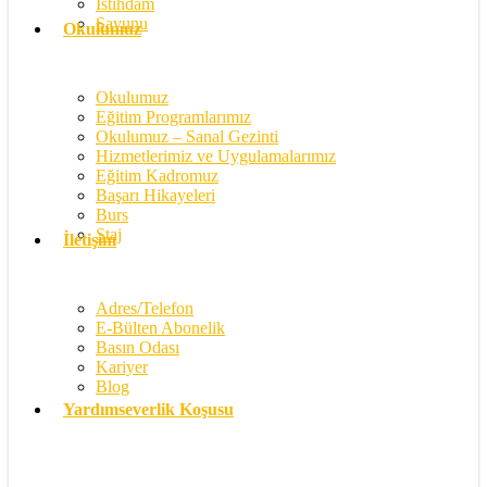
İstihdam
Savunu
Okulumuz
Okulumuz
Eğitim Programlarımız
Okulumuz – Sanal Gezinti
Hizmetlerimiz ve Uygulamalarımız
Eğitim Kadromuz
Başarı Hikayeleri
Burs
Staj
İletişim
Adres/Telefon
E-Bülten Abonelik
Basın Odası
Kariyer
Blog
Yardımseverlik Koşusu