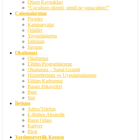
Otizm Kaynakları
“Çocuğum otizmli, şimdi ne yapacağım?”
Çalışmalarımız
Projeler
Kampanyalar
Ödüller
Yaygınlaştırma
İstihdam
Savunu
Okulumuz
Okulumuz
Eğitim Programlarımız
Okulumuz – Sanal Gezinti
Hizmetlerimiz ve Uygulamalarımız
Eğitim Kadromuz
Başarı Hikayeleri
Burs
Staj
İletişim
Adres/Telefon
E-Bülten Abonelik
Basın Odası
Kariyer
Blog
Yardımseverlik Koşusu