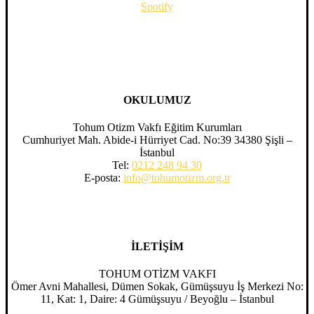
Spotify
OKULUMUZ
Tohum Otizm Vakfı Eğitim Kurumları
Cumhuriyet Mah. Abide-i Hürriyet Cad. No:39 34380 Şişli –
İstanbul
Tel:
0212 248 94 30
E-posta:
info@tohumotizm.org.tr
İLETİŞİM
TOHUM OTİZM VAKFI
Ömer Avni Mahallesi, Dümen Sokak, Gümüşsuyu İş Merkezi No:
11, Kat: 1, Daire: 4 Gümüşsuyu / Beyoğlu – İstanbul