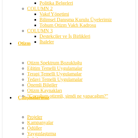
Politika Belgeleri
COLUMN 2
Vakıf Yönetimi
Bilimsel Danışma Kurulu Üyelerimiz
Tohum Otizm Vakfı Kadrosu
COLUMN 3
Destekçiler ve İş Birlikleri
İhaleler
Otizm
Otizm Spektrum Bozukluğu
Eğitim Temelli Uygulamalar
Terapi Temelli Uygulamalar
Tedavi Temelli Uygulamalar
Önemli Bilgiler
Otizm Kaynakları
“Çocuğum otizmli, şimdi ne yapacağım?”
Çalışmalarımız
Projeler
Kampanyalar
Ödüller
Yaygınlaştırma