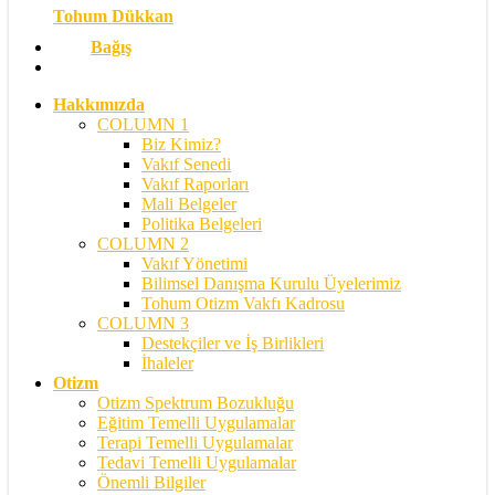
Tohum Dükkan
Bağış
search
Hakkımızda
COLUMN 1
Biz Kimiz?
Vakıf Senedi
Vakıf Raporları
Mali Belgeler
Politika Belgeleri
COLUMN 2
Vakıf Yönetimi
Bilimsel Danışma Kurulu Üyelerimiz
Tohum Otizm Vakfı Kadrosu
COLUMN 3
Destekçiler ve İş Birlikleri
İhaleler
Otizm
Otizm Spektrum Bozukluğu
Eğitim Temelli Uygulamalar
Terapi Temelli Uygulamalar
Tedavi Temelli Uygulamalar
Önemli Bilgiler