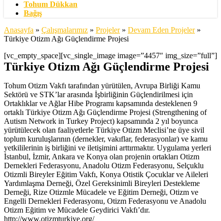
Tohum Dükkan
Bağış
Anasayfa
»
Çalışmalarımız
»
Projeler
»
Devam Eden Projeler
»
Türkiye Otizm Ağı Güçlendirme Projesi
[vc_empty_space][vc_single_image image=”4457″ img_size=”full”]
Türkiye Otizm Ağı Güçlendirme Projesi
Tohum Otizm Vakfı tarafından yürütülen, Avrupa Birliği Kamu
Sektörü ve STK’lar arasında İşbirliğinin Güçlendirilmesi için
Ortaklıklar ve Ağlar Hibe Programı kapsamında desteklenen 9
ortaklı Türkiye Otizm Ağı Güçlendirme Projesi (Strengthening of
Autism Network in Turkey Project) kapsamında 2 yıl boyunca
yürütülecek olan faaliyetlerle Türkiye Otizm Meclisi’ne üye sivil
toplum kuruluşlarının (dernekler, vakıflar, federasyonlar) ve kamu
yetkililerinin iş birliğini ve iletişimini arttırmaktır. Uygulama yerleri
İstanbul, İzmir, Ankara ve Konya olan projenin ortakları Otizm
Dernekleri Federasyonu, Anadolu Otizm Federasyonu, Selçuklu
Otizmli Bireyler Eğitim Vakfı, Konya Otistik Çocuklar ve Aileleri
Yardımlaşma Derneği, Özel Gereksinimli Bireyleri Destekleme
Derneği, Rize Otizmle Mücadele ve Eğitim Derneği, Otizm ve
Engelli Dernekleri Federasyonu, Otizm Federasyonu ve Anadolu
Otizm Eğitim ve Mücadele Geydirici Vakfı’dır.
http://www.otizmturkiye.org/