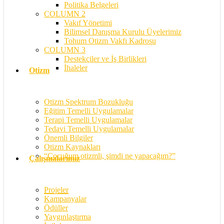
Politika Belgeleri
COLUMN 2
Vakıf Yönetimi
Bilimsel Danışma Kurulu Üyelerimiz
Tohum Otizm Vakfı Kadrosu
COLUMN 3
Destekçiler ve İş Birlikleri
İhaleler
Otizm
Otizm Spektrum Bozukluğu
Eğitim Temelli Uygulamalar
Terapi Temelli Uygulamalar
Tedavi Temelli Uygulamalar
Önemli Bilgiler
Otizm Kaynakları
“Çocuğum otizmli, şimdi ne yapacağım?”
Çalışmalarımız
Projeler
Kampanyalar
Ödüller
Yaygınlaştırma