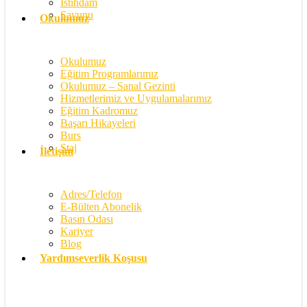
İstihdam
Savunu
Okulumuz
Okulumuz
Eğitim Programlarımız
Okulumuz – Sanal Gezinti
Hizmetlerimiz ve Uygulamalarımız
Eğitim Kadromuz
Başarı Hikayeleri
Burs
Staj
İletişim
Adres/Telefon
E-Bülten Abonelik
Basın Odası
Kariyer
Blog
Yardımseverlik Koşusu