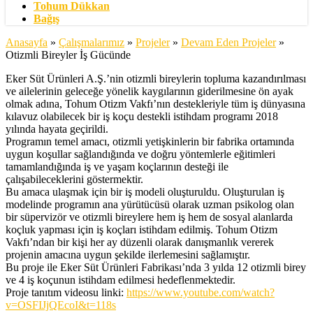
Tohum Dükkan
Bağış
Anasayfa
»
Çalışmalarımız
»
Projeler
»
Devam Eden Projeler
»
Otizmli Bireyler İş Gücünde
Eker Süt Ürünleri A.Ş.’nin otizmli bireylerin topluma kazandırılması
ve ailelerinin geleceğe yönelik kaygılarının giderilmesine ön ayak
olmak adına, Tohum Otizm Vakfı’nın destekleriyle tüm iş dünyasına
kılavuz olabilecek bir iş koçu destekli istihdam programı 2018
yılında hayata geçirildi.
Programın temel amacı, otizmli yetişkinlerin bir fabrika ortamında
uygun koşullar sağlandığında ve doğru yöntemlerle eğitimleri
tamamlandığında iş ve yaşam koçlarının desteği ile
çalışabileceklerini göstermektir.
Bu amaca ulaşmak için bir iş modeli oluşturuldu. Oluşturulan iş
modelinde programın ana yürütücüsü olarak uzman psikolog olan
bir süpervizör ve otizmli bireylere hem iş hem de sosyal alanlarda
koçluk yapması için iş koçları istihdam edilmiş. Tohum Otizm
Vakfı’ndan bir kişi her ay düzenli olarak danışmanlık vererek
projenin amacına uygun şekilde ilerlemesini sağlamıştır.
Bu proje ile Eker Süt Ürünleri Fabrikası’nda 3 yılda 12 otizmli birey
ve 4 iş koçunun istihdam edilmesi hedeflenmektedir.
Proje tanıtım videosu linki:
https://www.youtube.com/watch?
v=OSFIJjQEcoI&t=118s