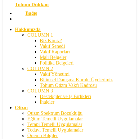
Tohum Dükkan
Bağış
search
Hakkımızda
COLUMN 1
Biz Kimiz?
Vakıf Senedi
Vakıf Raporları
Mali Belgeler
Politika Belgeleri
COLUMN 2
Vakıf Yönetimi
Bilimsel Danışma Kurulu Üyelerimiz
Tohum Otizm Vakfı Kadrosu
COLUMN 3
Destekçiler ve İş Birlikleri
İhaleler
Otizm
Otizm Spektrum Bozukluğu
Eğitim Temelli Uygulamalar
Terapi Temelli Uygulamalar
Tedavi Temelli Uygulamalar
Önemli Bilgiler