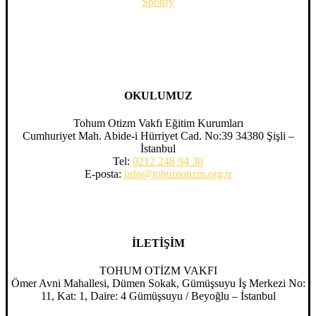
Spotify
OKULUMUZ
Tohum Otizm Vakfı Eğitim Kurumları
Cumhuriyet Mah. Abide-i Hürriyet Cad. No:39 34380 Şişli –
İstanbul
Tel:
0212 248 94 30
E-posta:
info@tohumotizm.org.tr
İLETİŞİM
TOHUM OTİZM VAKFI
Ömer Avni Mahallesi, Dümen Sokak, Gümüşsuyu İş Merkezi No:
11, Kat: 1, Daire: 4 Gümüşsuyu / Beyoğlu – İstanbul