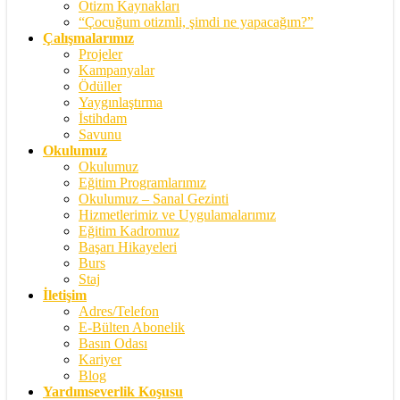
Otizm Kaynakları
“Çocuğum otizmli, şimdi ne yapacağım?”
Çalışmalarımız
Projeler
Kampanyalar
Ödüller
Yaygınlaştırma
İstihdam
Savunu
Okulumuz
Okulumuz
Eğitim Programlarımız
Okulumuz – Sanal Gezinti
Hizmetlerimiz ve Uygulamalarımız
Eğitim Kadromuz
Başarı Hikayeleri
Burs
Staj
İletişim
Adres/Telefon
E-Bülten Abonelik
Basın Odası
Kariyer
Blog
Yardımseverlik Koşusu