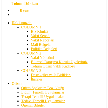
Tohum Dükkan
Bağış
search
Hakkımızda
COLUMN 1
Biz Kimiz?
Vakıf Senedi
Vakıf Raporları
Mali Belgeler
Politika Belgeleri
COLUMN 2
Vakıf Yönetimi
Bilimsel Danışma Kurulu Üyelerimiz
Tohum Otizm Vakfı Kadrosu
COLUMN 3
Destekçiler ve İş Birlikleri
İhaleler
Otizm
Otizm Spektrum Bozukluğu
Eğitim Temelli Uygulamalar
Terapi Temelli Uygulamalar
Tedavi Temelli Uygulamalar
Önemli Bilgiler