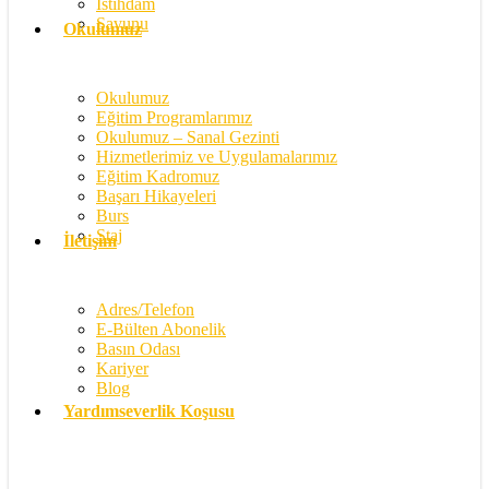
İstihdam
Savunu
Okulumuz
Okulumuz
Eğitim Programlarımız
Okulumuz – Sanal Gezinti
Hizmetlerimiz ve Uygulamalarımız
Eğitim Kadromuz
Başarı Hikayeleri
Burs
Staj
İletişim
Adres/Telefon
E-Bülten Abonelik
Basın Odası
Kariyer
Blog
Yardımseverlik Koşusu