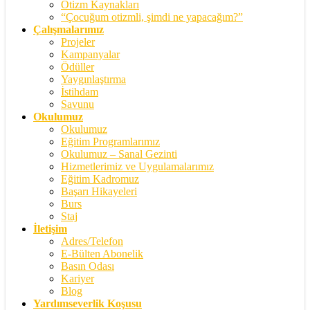
Otizm Kaynakları
“Çocuğum otizmli, şimdi ne yapacağım?”
Çalışmalarımız
Projeler
Kampanyalar
Ödüller
Yaygınlaştırma
İstihdam
Savunu
Okulumuz
Okulumuz
Eğitim Programlarımız
Okulumuz – Sanal Gezinti
Hizmetlerimiz ve Uygulamalarımız
Eğitim Kadromuz
Başarı Hikayeleri
Burs
Staj
İletişim
Adres/Telefon
E-Bülten Abonelik
Basın Odası
Kariyer
Blog
Yardımseverlik Koşusu