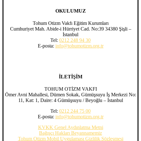
OKULUMUZ
Tohum Otizm Vakfı Eğitim Kurumları
Cumhuriyet Mah. Abide-i Hürriyet Cad. No:39 34380 Şişli –
İstanbul
Tel:
0212 248 94 30
E-posta:
info@tohumotizm.org.tr
İLETİŞİM
TOHUM OTİZM VAKFI
Ömer Avni Mahallesi, Dümen Sokak, Gümüşsuyu İş Merkezi No:
11, Kat: 1, Daire: 4 Gümüşsuyu / Beyoğlu – İstanbul
Tel:
0212 244 75 00
E-posta:
info@tohumotizm.org.tr
KVKK Genel Aydınlatma Metni
Bağışçı Hakları Beyannamemiz
Tohum Otizm Mobil Uygulaması Gizlilik Sözleşmesi