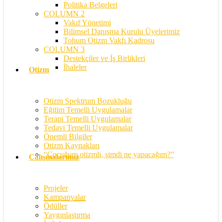
Politika Belgeleri
COLUMN 2
Vakıf Yönetimi
Bilimsel Danışma Kurulu Üyelerimiz
Tohum Otizm Vakfı Kadrosu
COLUMN 3
Destekçiler ve İş Birlikleri
İhaleler
Otizm
Otizm Spektrum Bozukluğu
Eğitim Temelli Uygulamalar
Terapi Temelli Uygulamalar
Tedavi Temelli Uygulamalar
Önemli Bilgiler
Otizm Kaynakları
“Çocuğum otizmli, şimdi ne yapacağım?”
Çalışmalarımız
Projeler
Kampanyalar
Ödüller
Yaygınlaştırma