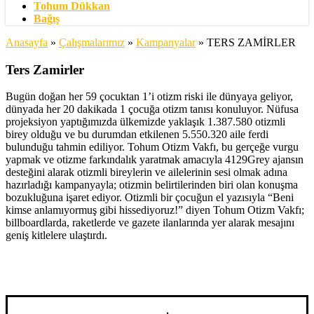
Tohum Dükkan
Bağış
Anasayfa
»
Çalışmalarımız
»
Kampanyalar
»
TERS ZAMİRLER
Ters Zamirler
Bugün doğan her 59 çocuktan 1’i otizm riski ile dünyaya geliyor,
dünyada her 20 dakikada 1 çocuğa otizm tanısı konuluyor. Nüfusa
projeksiyon yaptığımızda ülkemizde yaklaşık 1.387.580 otizmli
birey olduğu ve bu durumdan etkilenen 5.550.320 aile ferdi
bulunduğu tahmin ediliyor. Tohum Otizm Vakfı, bu gerçeğe vurgu
yapmak ve otizme farkındalık yaratmak amacıyla 4129Grey ajansın
desteğini alarak otizmli bireylerin ve ailelerinin sesi olmak adına
hazırladığı kampanyayla; otizmin belirtilerinden biri olan konuşma
bozukluğuna işaret ediyor. Otizmli bir çocuğun el yazısıyla “Beni
kimse anlamıyormuş gibi hissediyoruz!” diyen Tohum Otizm Vakfı;
billboardlarda, raketlerde ve gazete ilanlarında yer alarak mesajını
geniş kitlelere ulaştırdı.