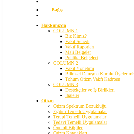
Bağış
search
Hakkımızda
COLUMN 1
Biz Kimiz?
Vakıf Senedi
Vakıf Raporları
Mali Belgeler
Politika Belgeleri
COLUMN 2
Vakıf Yönetimi
Bilimsel Danışma Kurulu Üyelerimi
Tohum Otizm Vakfı Kadrosu
COLUMN 3
Destekçiler ve İş Birlikleri
İhaleler
Otizm
Otizm Spektrum Bozukluğu
Eğitim Temelli Uygulamalar
Terapi Temelli Uygulamalar
Tedavi Temelli Uygulamalar
Önemli Bilgiler
Otizm Kaynakları