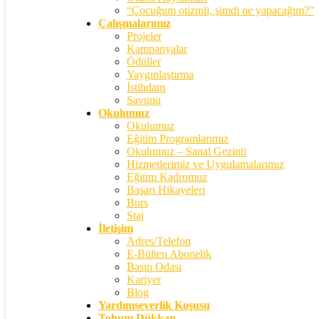
“Çocuğum otizmli, şimdi ne yapacağım?”
Çalışmalarımız
Projeler
Kampanyalar
Ödüller
Yaygınlaştırma
İstihdam
Savunu
Okulumuz
Okulumuz
Eğitim Programlarımız
Okulumuz – Sanal Gezinti
Hizmetlerimiz ve Uygulamalarımız
Eğitim Kadromuz
Başarı Hikayeleri
Burs
Staj
İletişim
Adres/Telefon
E-Bülten Abonelik
Basın Odası
Kariyer
Blog
Yardımseverlik Koşusu
Tohum Dükkan