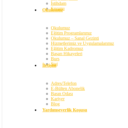
İstihdam
Savunu
Okulumuz
Okulumuz
Eğitim Programlarımız
Okulumuz – Sanal Gezinti
Hizmetlerimiz ve Uygulamalarımız
Eğitim Kadromuz
Başarı Hikayeleri
Burs
Staj
İletişim
Adres/Telefon
E-Bülten Abonelik
Basın Odası
Kariyer
Blog
Yardımseverlik Koşusu