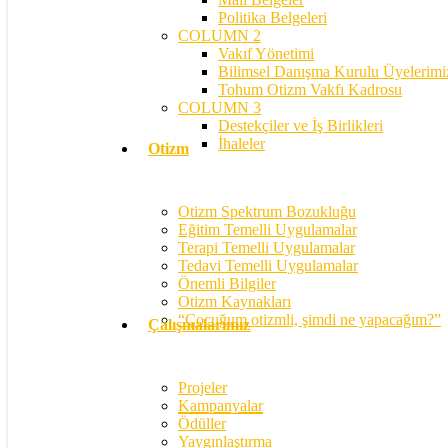
Politika Belgeleri
COLUMN 2
Vakıf Yönetimi
Bilimsel Danışma Kurulu Üyelerimi
Tohum Otizm Vakfı Kadrosu
COLUMN 3
Destekçiler ve İş Birlikleri
İhaleler
Otizm
Otizm Spektrum Bozukluğu
Eğitim Temelli Uygulamalar
Terapi Temelli Uygulamalar
Tedavi Temelli Uygulamalar
Önemli Bilgiler
Otizm Kaynakları
“Çocuğum otizmli, şimdi ne yapacağım?”
Çalışmalarımız
Projeler
Kampanyalar
Ödüller
Yaygınlaştırma