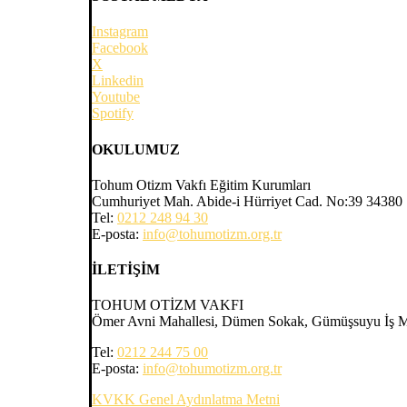
Instagram
Facebook
X
Linkedin
Youtube
Spotify
OKULUMUZ
Tohum Otizm Vakfı Eğitim Kurumları
Cumhuriyet Mah. Abide-i Hürriyet Cad. No:39 34380 Şi
Tel:
0212 248 94 30
E-posta:
info@tohumotizm.org.tr
İLETİŞİM
TOHUM OTİZM VAKFI
Ömer Avni Mahallesi, Dümen Sokak, Gümüşsuyu İş Mer
Tel:
0212 244 75 00
E-posta:
info@tohumotizm.org.tr
KVKK Genel Aydınlatma Metni