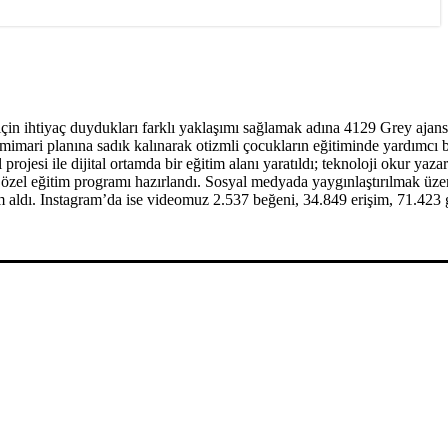
n ihtiyaç duydukları farklı yaklaşımı sağlamak adına 4129 Grey ajans
imari planına sadık kalınarak otizmli çocukların eğitiminde yardımcı b
esi ile dijital ortamda bir eğitim alanı yaratıldı; teknoloji okur yazarl
ğı özel eğitim programı hazırlandı. Sosyal medyada yaygınlaştırılmak üze
m aldı. Instagram’da ise videomuz 2.537 beğeni, 34.849 erişim, 71.423 g