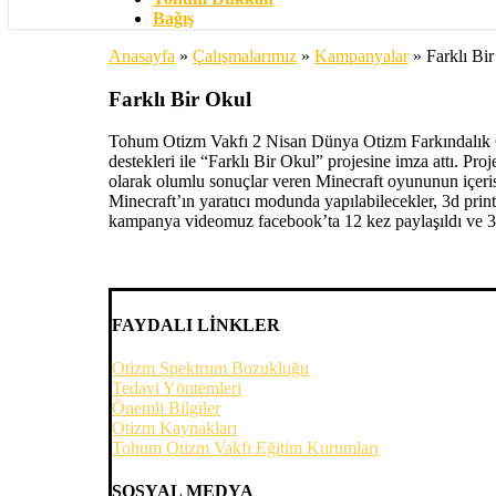
Bağış
Anasayfa
»
Çalışmalarımız
»
Kampanyalar
»
Farklı Bi
Farklı Bir Okul
Tohum Otizm Vakfı 2 Nisan Dünya Otizm Farkındalık Gü
destekleri ile “Farklı Bir Okul” projesine imza attı. P
olarak olumlu sonuçlar veren Minecraft oyununun içerisind
Minecraft’ın yaratıcı modunda yapılabilecekler, 3d print
kampanya videomuz facebook’ta 12 kez paylaşıldı ve 3.0
FAYDALI LİNKLER
Otizm Spektrum Bozukluğu
Tedavi Yöntemleri
Önemli Bilgiler
Otizm Kaynakları
Tohum Otizm Vakfı Eğitim Kurumları
SOSYAL MEDYA