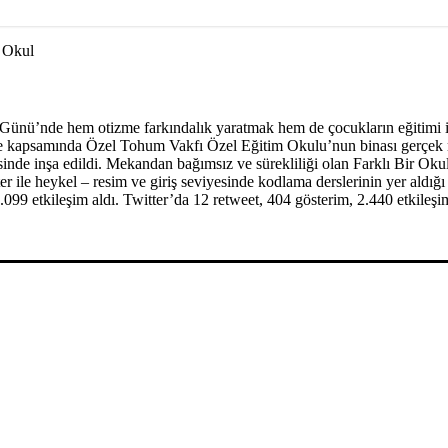
r Okul
nü’nde hem otizme farkındalık yaratmak hem de çocukların eğitimi içi
roje kapsamında Özel Tohum Vakfı Özel Eğitim Okulu’nun binası gerçek m
e inşa edildi. Mekandan bağımsız ve sürekliliği olan Farklı Bir Okul proj
er ile heykel – resim ve giriş seviyesinde kodlama derslerinin yer aldı
99 etkileşim aldı. Twitter’da 12 retweet, 404 gösterim, 2.440 etkileşi