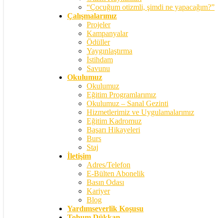
“Çocuğum otizmli, şimdi ne yapacağım?”
Çalışmalarımız
Projeler
Kampanyalar
Ödüller
Yaygınlaştırma
İstihdam
Savunu
Okulumuz
Okulumuz
Eğitim Programlarımız
Okulumuz – Sanal Gezinti
Hizmetlerimiz ve Uygulamalarımız
Eğitim Kadromuz
Başarı Hikayeleri
Burs
Staj
İletişim
Adres/Telefon
E-Bülten Abonelik
Basın Odası
Kariyer
Blog
Yardımseverlik Koşusu
Tohum Dükkan