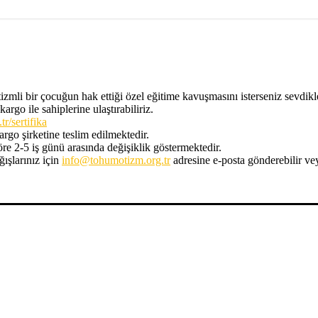
tizmli bir çocuğun hak ettiği özel eğitime kavuşmasını isterseniz sevdik
 kargo ile sahiplerine ulaştırabiliriz.
r/sertifika
kargo şirketine teslim edilmektedir.
öre 2-5 iş günü arasında değişiklik göstermektedir.
ğışlarınız için
info@tohumotizm.org.tr
adresine e-posta gönderebilir vey