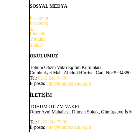
SOSYAL MEDYA
Instagram
Facebook
X
Linkedin
Youtube
Spotify
OKULUMUZ
Tohum Otizm Vakfı Eğitim Kurumları
Cumhuriyet Mah. Abide-i Hürriyet Cad. No:39 34380 Şi
Tel:
0212 248 94 30
E-posta:
info@tohumotizm.org.tr
İLETİŞİM
TOHUM OTİZM VAKFI
Ömer Avni Mahallesi, Dümen Sokak, Gümüşsuyu İş Mer
Tel:
0212 244 75 00
E-posta:
info@tohumotizm.org.tr