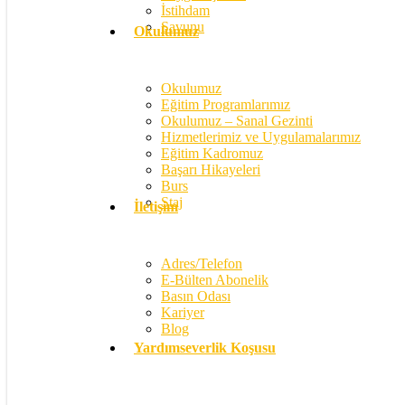
İstihdam
Savunu
Okulumuz
Okulumuz
Eğitim Programlarımız
Okulumuz – Sanal Gezinti
Hizmetlerimiz ve Uygulamalarımız
Eğitim Kadromuz
Başarı Hikayeleri
Burs
Staj
İletişim
Adres/Telefon
E-Bülten Abonelik
Basın Odası
Kariyer
Blog
Yardımseverlik Koşusu