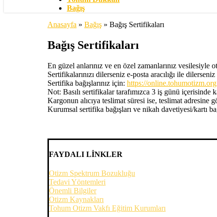
Bağış
Anasayfa
»
Bağış
»
Bağış Sertifikaları
Bağış Sertifikaları
En güzel anlarınız ve en özel zamanlarınız vesilesiyle o
Sertifikalarınızı dilerseniz e-posta aracılığı ile dilerseniz
Sertifika bağışlarınız için:
https://online.tohumotizm.org.t
Not: Basılı sertifikalar tarafımızca 3 iş günü içerisinde 
Kargonun alıcıya teslimat süresi ise, teslimat adresine g
Kurumsal sertifika bağışları ve nikah davetiyesi/kartı ba
FAYDALI LİNKLER
Otizm Spektrum Bozukluğu
Tedavi Yöntemleri
Önemli Bilgiler
Otizm Kaynakları
Tohum Otizm Vakfı Eğitim Kurumları