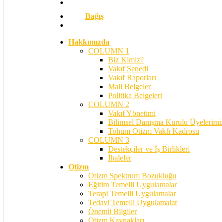
Bağış
search
Hakkımızda
COLUMN 1
Biz Kimiz?
Vakıf Senedi
Vakıf Raporları
Mali Belgeler
Politika Belgeleri
COLUMN 2
Vakıf Yönetimi
Bilimsel Danışma Kurulu Üyelerimi
Tohum Otizm Vakfı Kadrosu
COLUMN 3
Destekçiler ve İş Birlikleri
İhaleler
Otizm
Otizm Spektrum Bozukluğu
Eğitim Temelli Uygulamalar
Terapi Temelli Uygulamalar
Tedavi Temelli Uygulamalar
Önemli Bilgiler
Otizm Kaynakları