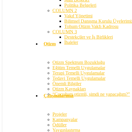
Politika Belgeleri
COLUMN 2
Vakıf Yönetimi
Bilimsel Danışma Kurulu Üyelerimi
Tohum Otizm Vakfı Kadrosu
COLUMN 3
Destekçiler ve İş Birlikleri
İhaleler
Otizm
Otizm Spektrum Bozukluğu
Eğitim Temelli Uygulamalar
Terapi Temelli Uygulamalar
Tedavi Temelli Uygulamalar
Önemli Bilgiler
Otizm Kaynakları
“Çocuğum otizmli, şimdi ne yapacağım?”
Çalışmalarımız
Projeler
Kampanyalar
Ödüller
Yaygınlaştırma