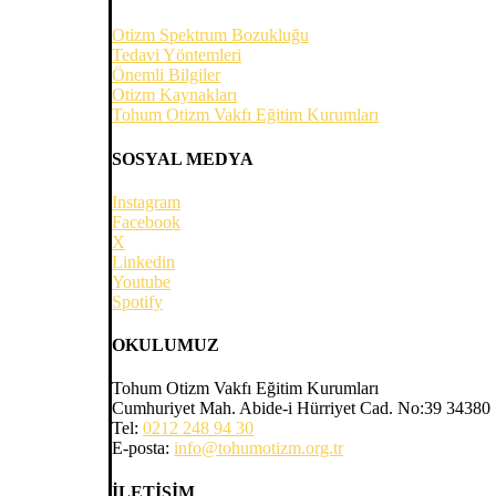
Otizm Spektrum Bozukluğu
Tedavi Yöntemleri
Önemli Bilgiler
Otizm Kaynakları
Tohum Otizm Vakfı Eğitim Kurumları
SOSYAL MEDYA
Instagram
Facebook
X
Linkedin
Youtube
Spotify
OKULUMUZ
Tohum Otizm Vakfı Eğitim Kurumları
Cumhuriyet Mah. Abide-i Hürriyet Cad. No:39 34380 Şi
Tel:
0212 248 94 30
E-posta:
info@tohumotizm.org.tr
İLETİŞİM