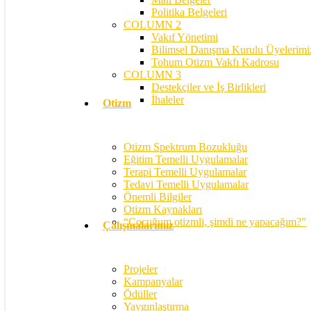
Politika Belgeleri
COLUMN 2
Vakıf Yönetimi
Bilimsel Danışma Kurulu Üyelerimi
Tohum Otizm Vakfı Kadrosu
COLUMN 3
Destekçiler ve İş Birlikleri
İhaleler
Otizm
Otizm Spektrum Bozukluğu
Eğitim Temelli Uygulamalar
Terapi Temelli Uygulamalar
Tedavi Temelli Uygulamalar
Önemli Bilgiler
Otizm Kaynakları
“Çocuğum otizmli, şimdi ne yapacağım?”
Çalışmalarımız
Projeler
Kampanyalar
Ödüller
Yaygınlaştırma