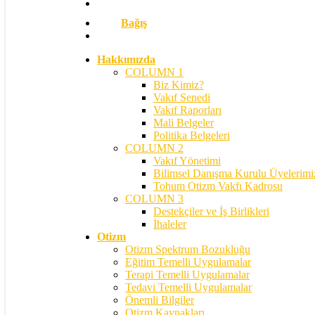
Bağış
search
Hakkımızda
COLUMN 1
Biz Kimiz?
Vakıf Senedi
Vakıf Raporları
Mali Belgeler
Politika Belgeleri
COLUMN 2
Vakıf Yönetimi
Bilimsel Danışma Kurulu Üyelerimi
Tohum Otizm Vakfı Kadrosu
COLUMN 3
Destekçiler ve İş Birlikleri
İhaleler
Otizm
Otizm Spektrum Bozukluğu
Eğitim Temelli Uygulamalar
Terapi Temelli Uygulamalar
Tedavi Temelli Uygulamalar
Önemli Bilgiler
Otizm Kaynakları