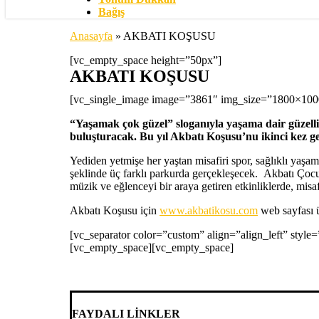
Bağış
Anasayfa
»
AKBATI KOŞUSU
[vc_empty_space height=”50px”]
AKBATI KOŞUSU
[vc_single_image image=”3861″ img_size=”1800×100
“Yaşamak çok güzel” sloganıyla yaşama dair güzellik
buluşturacak. Bu yıl Akbatı Koşusu’nu ikinci kez ge
Yediden yetmişe her yaştan misafiri spor, sağlıklı yaş
şeklinde üç farklı parkurda gerçekleşecek. Akbatı Çocu
müzik ve eğlenceyi bir araya getiren etkinliklerde, misaf
Akbatı Koşusu için
www.akbatikosu.com
web sayfası
[vc_separator color=”custom” align=”align_left” style
[vc_empty_space][vc_empty_space]
FAYDALI LİNKLER