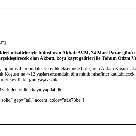
0″]
leri misafirleriyle buluşturan Akbatı AVM, 24 Mart Pazar günü misa
rçekleştirecek olan Akbatı, koşu kayıt gelirleri ile Tohum Otizm Va
am, toplumsal farkındalık ve iyilik ekseninde birleştiren Akbatı Koşus
k Koşusu’na 4-12 yaşları arasındaki tüm minik misafirler katılabilece
irler keyifli bir gün yaşayacak.
üzerinden online kayıt yapılabilir.
=”solid” gap=”tall” accent_color=”#1e73be”]