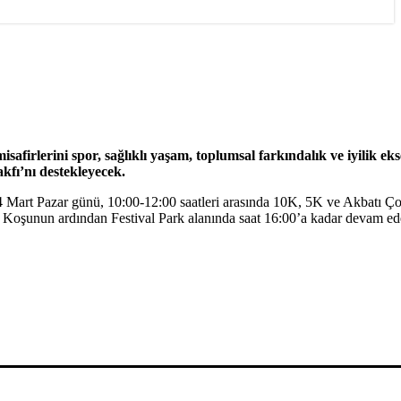
firlerini spor, sağlıklı yaşam, toplumsal farkındalık ve iyilik ek
kfı’nı destekleyecek.
u, 24 Mart Pazar günü, 10:00-12:00 saatleri arasında 10K, 5K ve Akbatı 
k. Koşunun ardından Festival Park alanında saat 16:00’a kadar devam ed