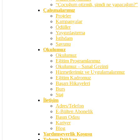
“Çocuğum otizmli, şimdi ne yapacağım?”
Çalışmalarımız
Projeler
Kampanyalar
Ödüller
Yaygınlaştırma
İstihdam
Savunu
Okulumuz
Okulumuz
Eğitim Programlarımız
Okulumuz – Sanal Gezinti
Hizmetlerimiz ve Uygulamalarımız
Eğitim Kadromuz
Başarı Hikayeleri
Burs
Staj
İletişim
Adres/Telefon
E-Bülten Abonelik
Basın Odası
Kariyer
Blog
Yardımseverlik Koşusu
Tohum Dükkan